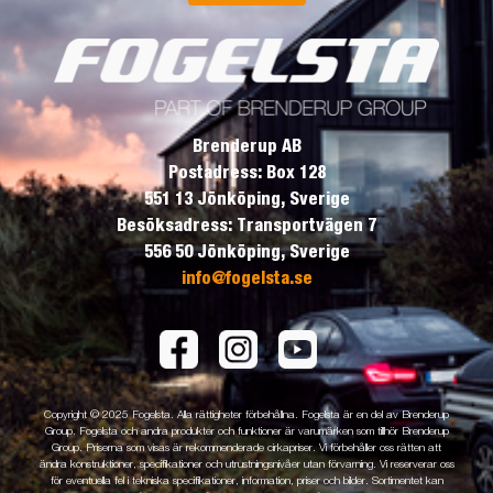
Brenderup AB
Postadress: Box 128
551 13 Jönköping, Sverige
Besöksadress: Transportvägen 7
556 50 Jönköping, Sverige
info@fogelsta.se
Copyright © 2025 Fogelsta. Alla rättigheter förbehållna. Fogelsta är en del av Brenderup
Group. Fogelsta och andra produkter och funktioner är varumärken som tillhör Brenderup
Group. Priserna som visas är rekommenderade cirkapriser. Vi förbehåller oss rätten att
ändra konstruktioner, specifikationer och utrustningsnivåer utan förvarning. Vi reserverar oss
för eventuella fel i tekniska specifikationer, information, priser och bilder. Sortimentet kan