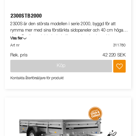
2300STB2000
2300S är den största modellen i serie 2000, byggd för att
rymma mer med sina förstärkta sidopaneler och 40 cm höga
sidor. Det är en dubbelaxlad släpvagn (tandem) med bromsar,
Visa fler
vilket ger extra stabilitet och säkerhet vid körning, även med
Art nr
311780
tyngre last. Tack vare fällbara fram- och baklämmar blir det
Rek. pris
42 220 SEK
enkelt att lasta längre gods. För extra stabilitet har släpet ett
stödhjul som standard, och invändiga surrningsöglor ser till att
Köp
lasten hålls säkert på plats. Vagnen på bilden kan vara
extrautrustad.
Kontakta återförsäljare för produkt