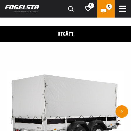
0
0
UTGÅTT