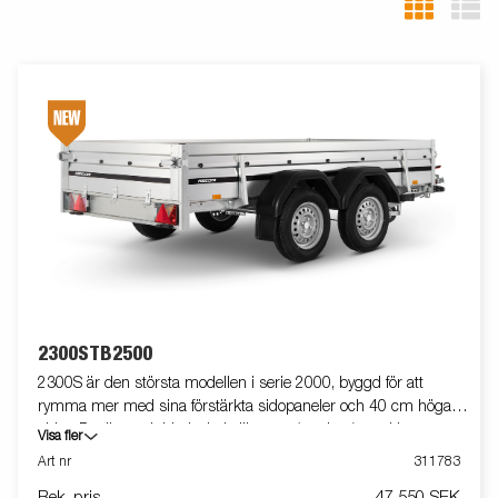
2300STB2500
2300S är den största modellen i serie 2000, byggd för att
rymma mer med sina förstärkta sidopaneler och 40 cm höga
sidor. Det är en dubbelaxlad släpvagn (tandem) med bromsar,
Visa fler
vilket ger extra stabilitet och säkerhet vid körning, även med
Art nr
311783
tyngre last. Tack vare fällbara fram- och baklämmar blir det
Rek. pris
47 550 SEK