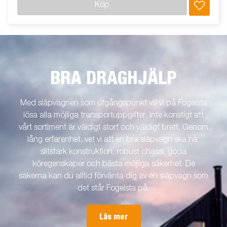
Köp
BRA DRAGHJÄLP
Med släpvagnen som utgångspunkt vill vi på Fogelsta
lösa alla möjliga transportuppgifter. Inte konstigt att
vårt sortiment är väldigt stort och väldigt brett. Genom
lång erfarenhet, vet vi att en bra släpvagn ska ha:
slitstark konstruktion, robust chassi, goda
köregenskaper och bästa möjliga säkerhet. De
sakerna kan du alltid förvänta dig av en släpvagn som
det står Fogelsta på.
Läs mer