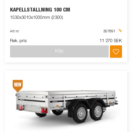
KAPELLSTÄLLNING 100 CM
1530x3010x1000mm (2300)
Art nr
307891
Rek. pris
11 270 SEK
Köp