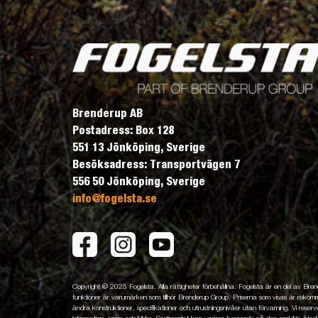
Brenderup AB
Postadress: Box 128
551 13 Jönköping, Sverige
Besöksadress: Transportvägen 7
556 50 Jönköping, Sverige
info@fogelsta.se
Copyright © 2025 Fogelsta. Alla rättigheter förbehållna. Fogelsta är en del av Br
funktioner är varumärken som tillhör Brenderup Group. Priserna som visas är rekomme
ändra konstruktioner, specifikationer och utrustningsnivåer utan förvarning. Vi reserver