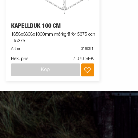
KAPELLDUK 100 CM
1858x3808x1000mm mörkgrå för 5375 och
TT5375
Art nr
316081
Rek. pris
7 070 SEK
Köp