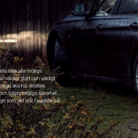
ta lösa alla möjliga
är väldigt stort och väldigt
vagn ska ha: slitstark
och bästa möjliga säkerhet.
agn som det står Fogelsta på.