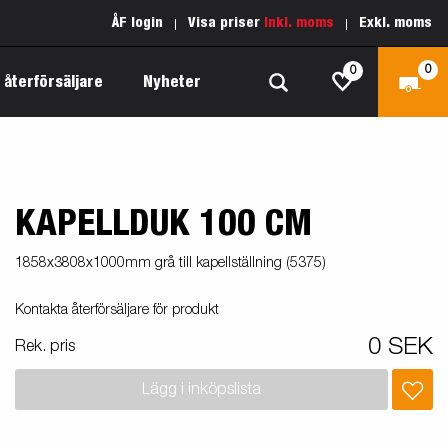
ÅF login
Visa priser
Inkl. moms
Exkl. moms
0
0
 återförsäljare
Nyheter
KAPELLDUK 100 CM
Produktguide Allround
Reservdelar
Inredda släpvagnar
Produktguide Båt
Kärnvärden
1858x3808x1000mm grå till kapellställning (5375)
Fogelsta 1205 Limited Edition
 om
Produktguide Fordonstransport
Vår garantipolicy
Kontakta återförsäljare för produkt
apell
äp
Produktguide Proffs
Reservdelssök
0 SEK
Rek. pris
Produktguide Vattensport
Lägg i inköpslista
Produktguide Entreprenad