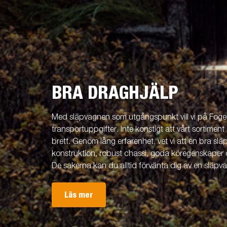
BRA DRAGHJÄLP
Med släpvagnen som utgångspunkt vill vi på Fogels
transportuppgifter. Inte konstigt att vårt sortiment 
brett. Genom lång erfarenhet, vet vi att en bra släp
konstruktion, robust chassi, goda köregenskaper 
De sakerna kan du alltid förvänta dig av en släpv
Läs mer