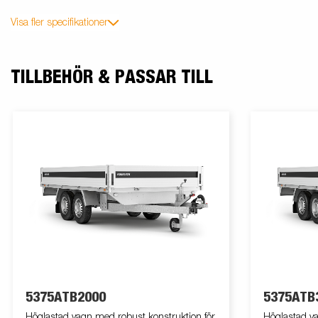
Visa fler specifikationer
TILLBEHÖR & PASSAR TILL
5375ATB2000
5375ATB
Höglastad vagn med robust konstruktion för
Höglastad va