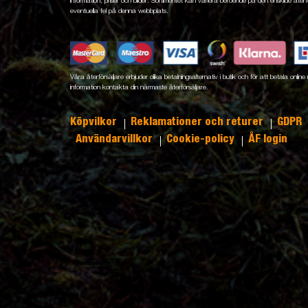
information, priser och bilder. Sortimentet kan variera beroende på den enskilde återfö
eventuella fel på denna webbplats.
Våra återförsäljare erbjuder olika betalningsalternativ i butik och för att betala onli
information kontakta din närmaste återförsäljare.
Köpvilkor
Reklamationer och returer
GDPR
Användarvillkor
Cookie-policy
ÅF login