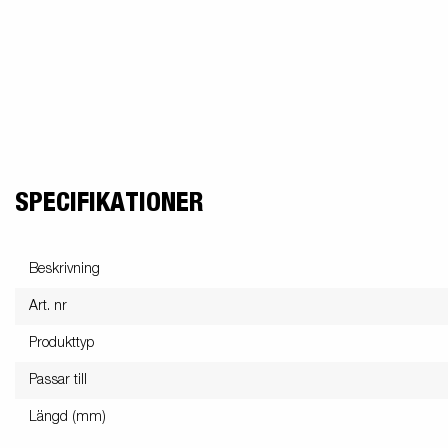
El och belysning
MC-transporter
Snöskotersläp
Förhöjningskit
Gas
Sk
Tillbehör till
Stödben
snöskotersläp
SPECIFIKATIONER
Beskrivning
Retail
Släpvagnskit
Vi
Art. nr
Produkttyp
Passar till
Retail
Verktygslådor
Till
Längd (mm)