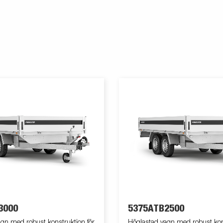
3000
5375ATB2500
gn med robust konstruktion för
Höglastad vagn med robust kons