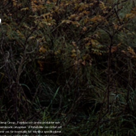
enderup Group. Fogelsta och andra produkter och
nderade cirkapriser. Vi förbehåller oss rätten att
ar oss för eventuella fel i tekniska specifikationer,