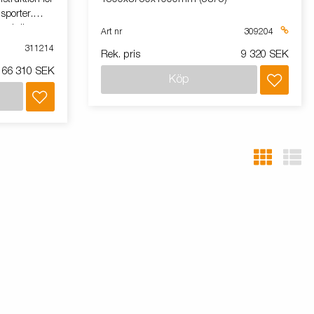
sporter.
 och är
Art nr
309204
x. med
311214
Rek. pris
9 320 SEK
lorna på
66 310 SEK
idigt att
Köp
ragstången ger
gre säkerhet.
autrustad.