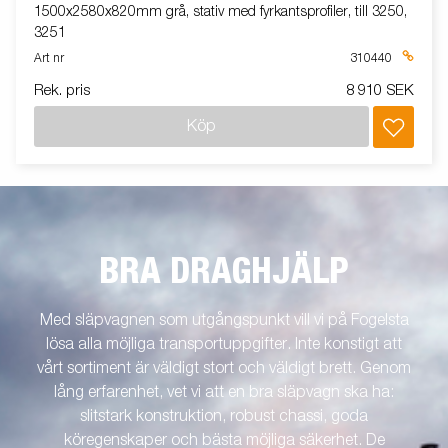
1500x2580x820mm grå, stativ med fyrkantsprofiler, till 3250,
3251
Art nr
310440
Rek. pris
8 910 SEK
Köp
BRA DRAGHJÄLP
Med släpvagnen som utgångspunkt vill vi på Fogelsta
lösa alla möjliga transportuppgifter. Inte konstigt att
vårt sortiment är väldigt stort och väldigt brett. Genom
lång erfarenhet, vet vi att en bra släpvagn ska ha:
slitstark konstruktion, robust chassi, goda
köregenskaper och bästa möjliga säkerhet. De