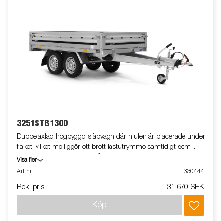
3251STB1300
Dubbelaxlad högbyggd släpvagn där hjulen är placerade under
flaket, vilket möjliggör ett brett lastutrymme samtidigt som
släpvagnens totala bredd hålls till ett minimum. Modellen har
Visa fler
uppfällbara fram- och bakpaneler. Vi erbjuder ett brett utbud av
Art nr
330444
tillbehör för att anpassa släpvagnen efter dina behov. Vagnen på
Rek. pris
31 670 SEK
bilden kan vara extrautrustad.
Köp