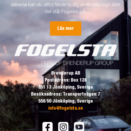
sakerna kan du alltid förvänta dig av en släpvagn som
det står Fogelsta på.
Läs mer
Brenderup AB
Postadress: Box 128
551 13 Jönköping, Sverige
Besöksadress: Transportvägen 7
556 50 Jönköping, Sverige
info@fogelsta.se