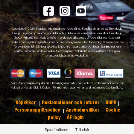
Copyright © 2025 Fogelsta. Alla rättigheter förbehållna. Fogelsta är en del av Brenderup
Group. Fogelsta och andra produkter och funktioner är varumärken som tillhör Brenderup
Group. Priserna som visas är rekommenderade cirkapriser. Vi förbehåller oss rätten att
ändra konstruktioner, specifikationer och utrustningsnivåer utan förvarning. Vi reserverar oss
för eventuella fel i tekniska specifikationer, information, priser och bilder. Sortimentet kan
variera beroende på den enskilde återförsäljaren. Vi förbehåller oss rätten att korrigera
eventuella fel på denna webbplats.
Våra återförsäljare erbjuder olika betalningsalternativ i butik och för att betala online när du
valt att använda Click & Collect. För mer information kontakta din närmaste återförsäljare.
Köpvilkor
Reklamationer och returer
GDPR
Personuppgiftspolicy
Användarvillkor
Cookie-
policy
ÅF login
Specifikationer
Tillbehör