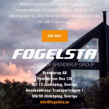
slitstark konstruktion, robust chassi, goda
köregenskaper och bästa möjliga säkerhet. De
sakerna kan du alltid förvänta dig av en släpvagn som
det står Fogelsta på.
Läs mer
Brenderup AB
Postadress: Box 128
551 13 Jönköping, Sverige
Besöksadress: Transportvägen 7
556 50 Jönköping, Sverige
info@fogelsta.se