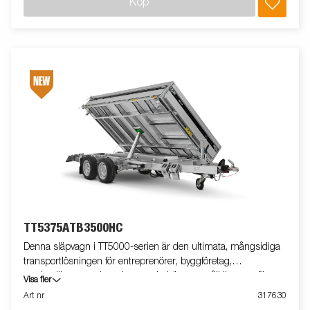
Köp
Aluminiumsidor och baklämsom fungerar som spridarläm är
standard. Förenkla manövreringen genom att utrusta din
släpvagn med trådlös fjärrkontroll eller Bluetooth-styrning.
Många tillbehör från Serie 5000 kan användas och det finns
även specialutvecklade tillbehör till Serie TT5000. Bilderna är
endast för illustrativa syften och kan visa tillvalsutrustning.
TT5375ATB3500HC
Denna släpvagn i TT5000-serien är den ultimata, mångsidiga
transportlösningen för entreprenörer, byggföretag,
markanläggare och andra som behöver en pålitlig vagn för
Visa fler
krävande uppdrag. Serien är byggd för kapacitet, hållbarhet och
Art nr
317630
effektivitet och klarar enkelt tunga laster som grus,