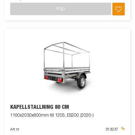
Köp
KAPELLSTÄLLNING 80 CM
1160x2030x800mm till 1205, ES200 (2020-)
Art nr
313237