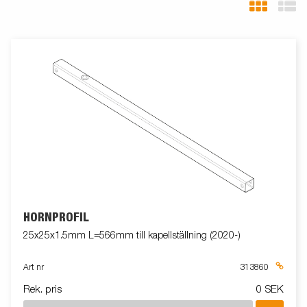
HÖRNPROFIL
25x25x1.5mm L=566mm till kapellställning (2020-)
Art nr
313860
Rek. pris
0 SEK