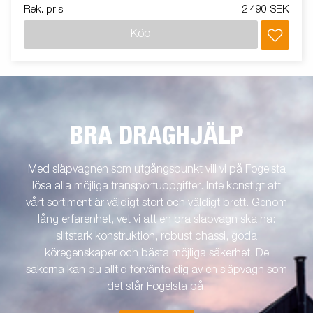
Rek. pris
2 490 SEK
Köp
BRA DRAGHJÄLP
Med släpvagnen som utgångspunkt vill vi på Fogelsta
lösa alla möjliga transportuppgifter. Inte konstigt att
vårt sortiment är väldigt stort och väldigt brett. Genom
lång erfarenhet, vet vi att en bra släpvagn ska ha:
slitstark konstruktion, robust chassi, goda
köregenskaper och bästa möjliga säkerhet. De
sakerna kan du alltid förvänta dig av en släpvagn som
det står Fogelsta på.