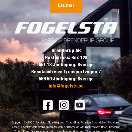
Läs mer
Brenderup AB
Postadress: Box 128
551 13 Jönköping, Sverige
Besöksadress: Transportvägen 7
556 50 Jönköping, Sverige
info@fogelsta.se
Copyright © 2025 Fogelsta. Alla rättigheter förbehållna. Fogelsta är en del av Brenderup
Group. Fogelsta och andra produkter och funktioner är varumärken som tillhör Brenderup
Group. Priserna som visas är rekommenderade cirkapriser. Vi förbehåller oss rätten att