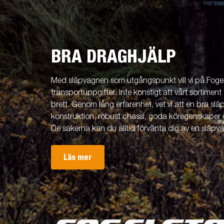
BRA DRAGHJÄLP
Med släpvagnen som utgångspunkt vill vi på Fogels
transportuppgifter. Inte konstigt att vårt sortiment 
brett. Genom lång erfarenhet, vet vi att en bra släp
konstruktion, robust chassi, goda köregenskaper 
De sakerna kan du alltid förvänta dig av en släpv
Läs mer