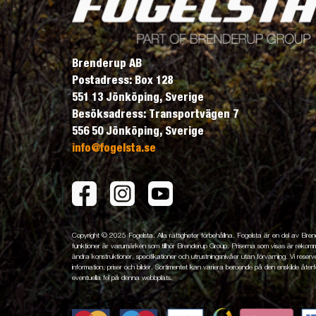
Brenderup AB
Postadress: Box 128
551 13 Jönköping, Sverige
Besöksadress: Transportvägen 7
556 50 Jönköping, Sverige
info@fogelsta.se
Copyright © 2025 Fogelsta. Alla rättigheter förbehållna. Fogelsta är en del av Br
funktioner är varumärken som tillhör Brenderup Group. Priserna som visas är rekomme
ändra konstruktioner, specifikationer och utrustningsnivåer utan förvarning. Vi reserver
information, priser och bilder. Sortimentet kan variera beroende på den enskilde återfö
eventuella fel på denna webbplats.