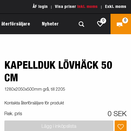
ÅF login
Visa priser
Inkl. moms
Exkl. moms
0
0
 återförsäljare
Nyheter
KAPELLDUK LÖVHÄCK 50
Produktguide Allround
Reservdelar
Inredda släpvagnar
Produktguide Båt
Kärnvärden
CM
Fogelsta 1205 Limited Edition
 om
Produktguide Fordonstransport
Vår garantipolicy
1280x2050x500mm grå, till 2205
apell
äp
Produktguide Proffs
Reservdelssök
Kontakta återförsäljare för produkt
Produktguide Vattensport
0 SEK
Rek. pris
Produktguide Entreprenad
Lägg i inköpslista