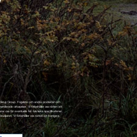
enderup Group. Fogelsta och andra produkter och
nderade cirkapriser. Vi förbehåller oss rätten att
ar oss för eventuella fel i tekniska specifikationer,
rsäljaren. Vi förbehåller oss rätten att korrigera