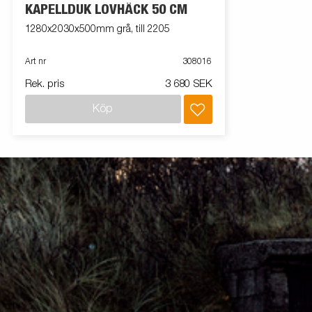
KAPELLDUK LÖVHÄCK 50 CM
1280x2030x500mm grå, till 2205
Art nr
308016
Rek. pris
3 680 SEK
Köp