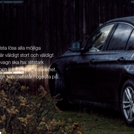
ta lösa alla möjliga
är väldigt stort och väldigt
vagn ska ha: slitstark
och bästa möjliga säkerhet.
agn som det står Fogelsta på.