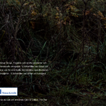
enderup Group. Fogelsta och andra produkter och
nderade cirkapriser. Vi förbehåller oss rätten att
ar oss för eventuella fel i tekniska specifikationer,
rsäljaren. Vi förbehåller oss rätten att korrigera
ne när du valt att använda Click & Collect. För mer