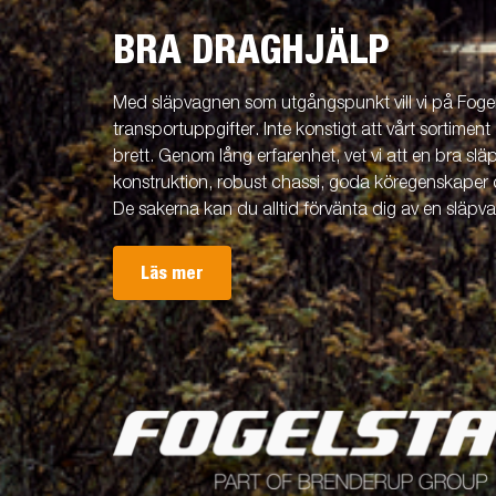
BRA DRAGHJÄLP
Med släpvagnen som utgångspunkt vill vi på Fogels
transportuppgifter. Inte konstigt att vårt sortiment 
brett. Genom lång erfarenhet, vet vi att en bra släp
konstruktion, robust chassi, goda köregenskaper 
De sakerna kan du alltid förvänta dig av en släpv
Läs mer