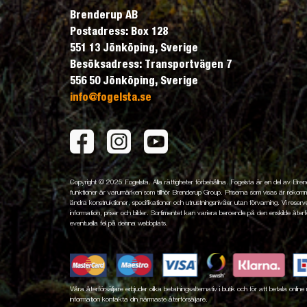
Brenderup AB
Postadress: Box 128
551 13 Jönköping, Sverige
Besöksadress: Transportvägen 7
556 50 Jönköping, Sverige
info@fogelsta.se
Copyright © 2025 Fogelsta. Alla rättigheter förbehållna. Fogelsta är en del av Br
funktioner är varumärken som tillhör Brenderup Group. Priserna som visas är rekomme
ändra konstruktioner, specifikationer och utrustningsnivåer utan förvarning. Vi reserver
information, priser och bilder. Sortimentet kan variera beroende på den enskilde återfö
eventuella fel på denna webbplats.
Våra återförsäljare erbjuder olika betalningsalternativ i butik och för att betala onli
information kontakta din närmaste återförsäljare.