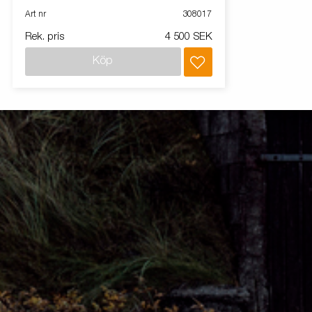
Art nr
308017
Rek. pris
4 500 SEK
Köp