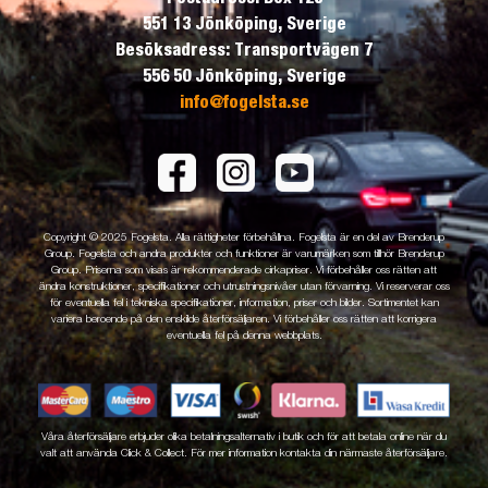
551 13 Jönköping, Sverige
Besöksadress: Transportvägen 7
556 50 Jönköping, Sverige
info@fogelsta.se
Copyright © 2025 Fogelsta. Alla rättigheter förbehållna. Fogelsta är en del av Brenderup
Group. Fogelsta och andra produkter och funktioner är varumärken som tillhör Brenderup
Group. Priserna som visas är rekommenderade cirkapriser. Vi förbehåller oss rätten att
ändra konstruktioner, specifikationer och utrustningsnivåer utan förvarning. Vi reserverar oss
för eventuella fel i tekniska specifikationer, information, priser och bilder. Sortimentet kan
variera beroende på den enskilde återförsäljaren. Vi förbehåller oss rätten att korrigera
eventuella fel på denna webbplats.
Våra återförsäljare erbjuder olika betalningsalternativ i butik och för att betala online när du
valt att använda Click & Collect. För mer information kontakta din närmaste återförsäljare.