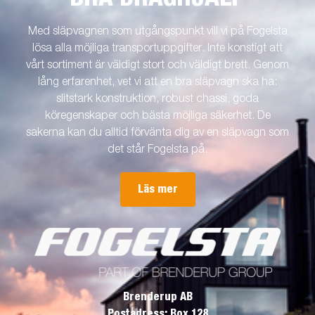
Med släpvagnen som utgångspunkt vill vi på Fogelsta
lösa alla möjliga transportuppgifter. Inte konstigt att
vårt sortiment är väldigt stort och väldigt brett. Genom
lång erfarenhet, vet vi att en bra släpvagn ska ha:
slitstark konstruktion, robust chassi, goda
köregenskaper och bästa möjliga säkerhet. De
sakerna kan du alltid förvänta dig av en släpvagn som
det står Fogelsta på.
Läs mer
Brenderup AB
Postadress: Box 128