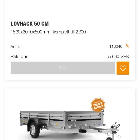
LÖVHÄCK 50 CM
1530x3010x500mm, komplett till 2300
Art nr
116240
Rek. pris
5 630 SEK
Köp