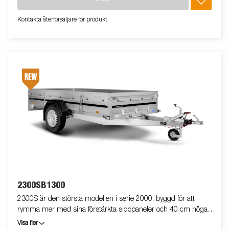
lasten hålls säkert på plats. Vagnen på bilden kan vara
extrautrustad.
Kontakta återförsäljare för produkt
2300SB1300
2300S är den största modellen i serie 2000, byggd för att
rymma mer med sina förstärkta sidopaneler och 40 cm höga
sidor. Det är en bromsad släpvagn, vilket ger ökad säkerhet och
Visa fler