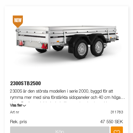
2300STB2500
2300S är den största modellen i serie 2000, byggd för att
rymma mer med sina förstärkta sidopaneler och 40 cm höga
sidor. Det är en dubbelaxlad släpvagn (tandem) med bromsar,
Visa fler
vilket ger extra stabilitet och säkerhet vid körning, även med
Art nr
311783
tyngre last. Tack vare fällbara fram- och baklämmar blir det
Rek. pris
47 550 SEK
enkelt att lasta längre gods. För extra stabilitet har släpet ett
stödhjul som standard, och invändiga surrningsöglor ser till att
Köp