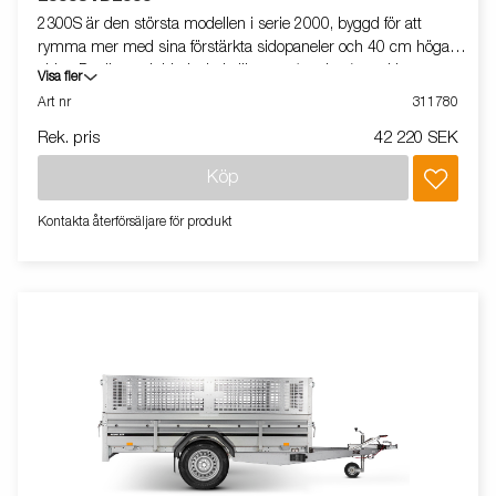
2300S är den största modellen i serie 2000, byggd för att
rymma mer med sina förstärkta sidopaneler och 40 cm höga
sidor. Det är en dubbelaxlad släpvagn (tandem) med bromsar,
Visa fler
vilket ger extra stabilitet och säkerhet vid körning, även med
Art nr
311780
tyngre last. Tack vare fällbara fram- och baklämmar blir det
Rek. pris
42 220 SEK
enkelt att lasta längre gods. För extra stabilitet har släpet ett
stödhjul som standard, och invändiga surrningsöglor ser till att
Köp
lasten hålls säkert på plats. Vagnen på bilden kan vara
extrautrustad.
Kontakta återförsäljare för produkt