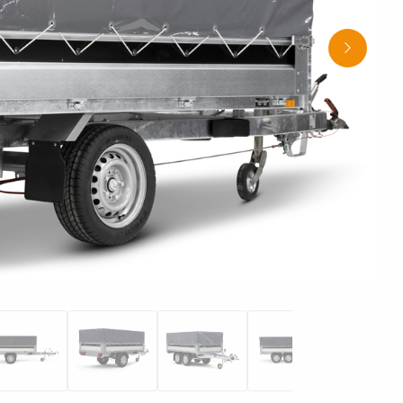
Så säkrar du lasten
Click & Collect – Ett enklare sätt 
fjädrar
åpsläp
Tippsläp
Stödhjul
Lastutrustning
Vattensport
Uppkörnings
köpa din Fogelsta-släpvagn
Så kopplar du ditt släp
Nya X-line-båttrailers
Hastighetsregler för släpvagn
Ny plasthuv till S1938 – Miljövänl
Backa med släp
praktisk och hållbar
Rätt lufttryck i däcken
Golv
Tillbehörskits
Tipp
Verktygslå
Fogelsta inredda släpvagnar – f
Kontrollera före avfärd
en smidigare arbetsdag
Kopplingsschema släpvagn och
Upptäck våra nya släpvagnar 
båttrailer
kåpa
Körkortsregler för släpvagn
Fogelstas X-line-båttrailers utrus
med LED-belysning
Lasta av båten
Hjul / fälgar /
nschar
Axlar / Bromsar
Släpvagns
Vi lanserar nya aluminiumhuvar ti
Lasta din släpvagn rätt
skärmar
FS1425
Rätt kultryck
Säkra båten
Vad gäller för båttransportvagn
Regler och svar på vanliga frågo
Fästen, beslag
Avbärare
behörskit
Påskjut
och fästelement
förstärkni