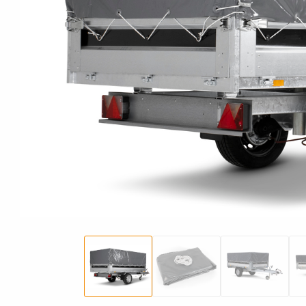
El och belysning
MC-transporter
Snöskotersläp
Förhöjningskit
Gas
Sk
Tillbehör till
Stödben
snöskotersläp
Retail
Släpvagnskit
Vi
Retail
Verktygslådor
Till