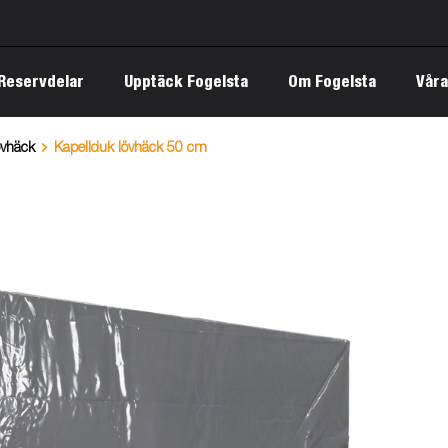
 Reservdelar
Upptäck Fogelsta
Om Fogelsta
Våra
lövhäck
Kapellduk lövhäck 50 cm
Nyhet: Serie 3000 – högbyggda
elsta
tkatalog - Släpvagnar
Ändring av totalvikt på släpvagn
släpvagnar med smart format
ärden
katalog - Båttrailers
Så parkerar du med släp
Fogelsta TT5000 Heavy Duty
Dags för sjösättning? Så vet du
erförsäljare
tkatalog - Snöskotersläp
din båttrailer är redo
Möt den nya BT5000-serien!
antipolicy
agnshandbok
Avbärare /
pvagnar
trailer
Fordonstransporter
Släpvagnslås
Kåpsläp
Huvar och k
Maskinsl
Produktuppdatering - TT5000
Förhindra stöld av din släpvagn
Förstärkningar
rhet
Generation 2
Vinterdäcksregler för släpvagnar
ogelsta
Tre nya modeller i vår 2000-serie
Planera din båtupptagning
Tre nya Premiumtrailers – för dig
Underhåll av din släpvagn
med större båt