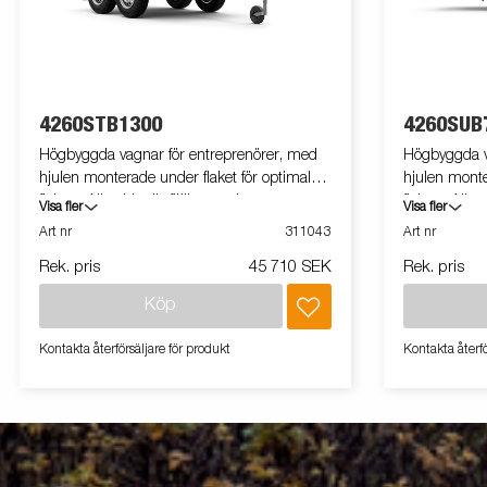
4260STB1300
4260SUB
Högbyggda vagnar för entreprenörer, med
Högbyggda v
hjulen monterade under flaket för optimal
hjulen monte
flakyta. Alla sidor är fällbara och vagnarna
flakyta. Alla
Visa fler
Visa fler
fungerar därför utmärkt som arbetsbord,
fungerar där
Art nr
311043
Art nr
marknadsvagn eller vid trucklastning. En
marknadsvagn
Rek. pris
45 710 SEK
Rek. pris
kraftig stålkantsprofil löper längs med
kraftig stålk
långsidan på trailern, i denna sitter de
långsidan på 
Köp
infällbara bindöglorna placerade.Vid lastning
infällbara bi
och lossning med gaffeltruck hjälper denna
och lossning
Kontakta återförsäljare för produkt
Kontakta återfö
till att skydda flakytan mot slitage. Vagnen på
till att skyd
bilden kan vara extrautrustad.
bilden kan v