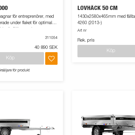
000
LÖVHÄCK 50 CM
agnar för entreprenörer, med
1430x2580x465mm med fällbara 
rade under flaket för optimal
4260 (2013-)
 sidor är fällbara och vagnarna
Art nr
för utmärkt som arbetsbord,
311054
Rek. pris
 eller vid trucklastning. En
40 890 SEK
antsprofil löper längs med
Köp
trailern, i denna sitter de
Köp
ndöglorna placerade.Vid lastning
 med gaffeltruck hjälper denna
rsäljare för produkt
da flakytan mot slitage. Vagnen på
ara extrautrustad.