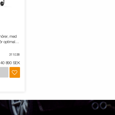
nörer, med
ör optimal
ch vagnarna
betsbord,
311038
stning. En
40 890 SEK
ngs med
tter de
.Vid lastning
jälper denna
age. Vagnen på