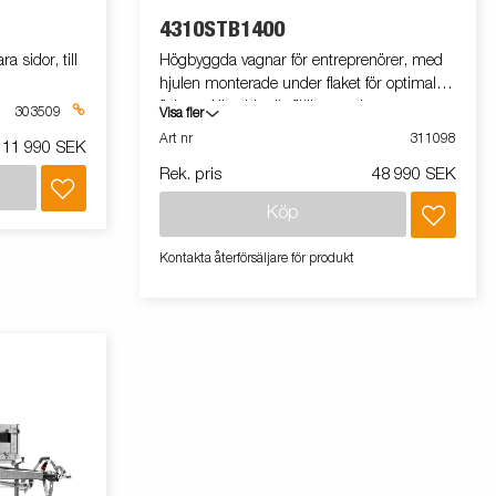
4310STB1400
sidor, till
Högbyggda vagnar för entreprenörer, med
hjulen monterade under flaket för optimal
flakyta. Alla sidor är fällbara och vagnarna
303509
Visa fler
fungerar därför utmärkt som arbetsbord,
Art nr
311098
11 990 SEK
marknadsvagn eller vid trucklastning. En
Rek. pris
48 990 SEK
kraftig stålkantsprofil löper längs med
långsidan på trailern, i denna sitter de
Köp
infällbara bindöglorna placerade.Vid lastning
och lossning med gaffeltruck hjälper denna
Kontakta återförsäljare för produkt
till att skydda flakytan mot slitage. Vagnen på
bilden kan vara extrautrustad.