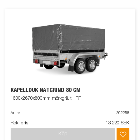
KAPELLDUK NÄTGRIND 80 CM
1600x2670x800mm mörkgrå, till RT
Art nr
302258
Rek. pris
13 220 SEK
Köp