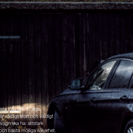
ta lösa alla möjliga
är väldigt stort och väldigt
vagn ska ha: slitstark
och bästa möjliga säkerhet.