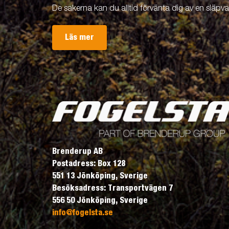
De sakerna kan du alltid förvänta dig av en släpv
Läs mer
Brenderup AB
Postadress: Box 128
551 13 Jönköping, Sverige
Besöksadress: Transportvägen 7
556 50 Jönköping, Sverige
info@fogelsta.se