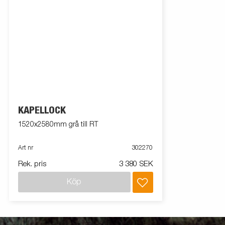
KAPELLOCK
1520x2580mm grå till RT
Art nr
302270
Rek. pris
3 380 SEK
Köp