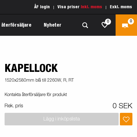
ÅF login
Visa priser
Inkl. moms
Exkl. moms
0
0
 återförsäljare
Nyheter
KAPELLOCK
Produktguide Allround
Reservdelar
Inredda släpvagnar
Produktguide Båt
Kärnvärden
1520x2580mm blå till 2260W, R, RT
Fogelsta 1205 Limited Edition
 om
Produktguide Fordonstransport
Vår garantipolicy
Kontakta återförsäljare för produkt
apell
äp
Produktguide Proffs
Reservdelssök
0 SEK
Rek. pris
Produktguide Vattensport
Lägg i inköpslista
Produktguide Entreprenad