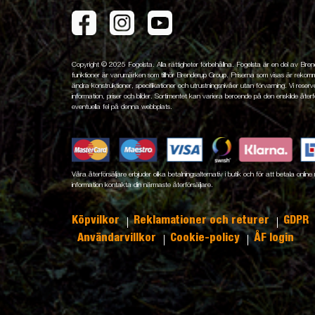
Copyright © 2025 Fogelsta. Alla rättigheter förbehållna. Fogelsta är en del av Br
funktioner är varumärken som tillhör Brenderup Group. Priserna som visas är rekomme
ändra konstruktioner, specifikationer och utrustningsnivåer utan förvarning. Vi reserver
information, priser och bilder. Sortimentet kan variera beroende på den enskilde återfö
eventuella fel på denna webbplats.
Våra återförsäljare erbjuder olika betalningsalternativ i butik och för att betala onli
information kontakta din närmaste återförsäljare.
Köpvilkor
Reklamationer och returer
GDPR
Användarvillkor
Cookie-policy
ÅF login