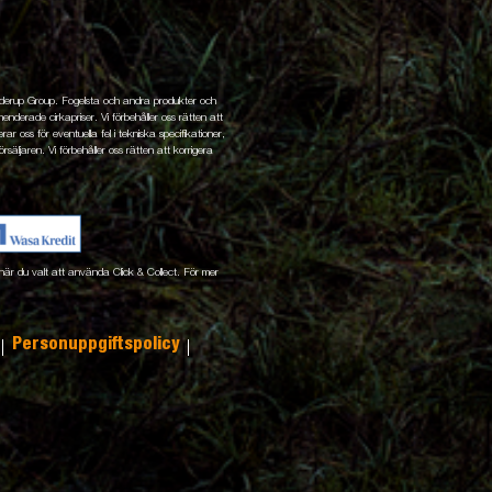
enderup Group. Fogelsta och andra produkter och
nderade cirkapriser. Vi förbehåller oss rätten att
ar oss för eventuella fel i tekniska specifikationer,
rsäljaren. Vi förbehåller oss rätten att korrigera
ne när du valt att använda Click & Collect. För mer
Personuppgiftspolicy