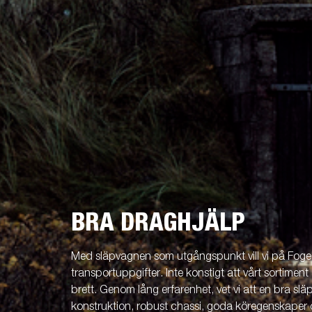
BRA DRAGHJÄLP
Med släpvagnen som utgångspunkt vill vi på Fogels
transportuppgifter. Inte konstigt att vårt sortiment 
brett. Genom lång erfarenhet, vet vi att en bra släp
konstruktion, robust chassi, goda köregenskaper 