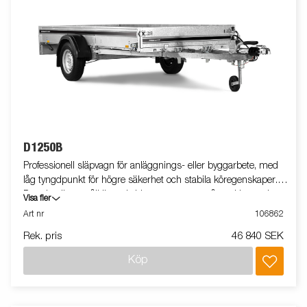
D1250B
Professionell släpvagn för anläggnings- eller byggarbete, med
låg tyngdpunkt för högre säkerhet och stabila köregenskaper.
D-serien är ett pålitligt val vid transport av småmaskiner och
Visa fler
smidig vid lastning och lossning. Utrustad med tippfunktion.
Art nr
106862
Vagnen på bilden kan vara extrautrustad.
Rek. pris
46 840 SEK
Köp