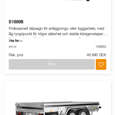
D1000B
Professionell släpvagn för anläggnings- eller byggarbete, med
låg tyngdpunkt för högre säkerhet och stabila köregenskaper.
D-serien är ett pålitligt val vid transport av småmaskiner och
Visa fler
smidig vid lastning och lossning. Utrustad med tippfunktion.
Art nr
106855
Vagnen på bilden kan vara extrautrustad.
Rek. pris
46 840 SEK
Köp