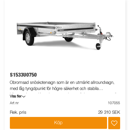
S1533U0750
Obromsad snöskotervagn som är en utmärkt allroundvagn,
med låg tyngdpunkt för högre säkerhet och stabila
köregenskaper. Komplettera med en snöskoterramp som gör
Visa fler
på- och avlastning av snöskotern enkel. Välj till skruv- eller
Art nr
107055
gasfjädertipp samt stödhjul som extra tillbehör. Vagnen på
Rek. pris
29 310 SEK
bilden kan vara extrautrustad.
Köp