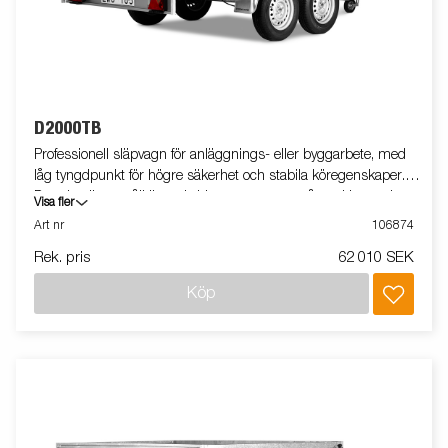
D2000TB
Professionell släpvagn för anläggnings- eller byggarbete, med
låg tyngdpunkt för högre säkerhet och stabila köregenskaper.
D-serien är ett pålitligt val vid transport av småmaskiner och
Visa fler
smidig vid lastning och lossning. Vagnen på bilden kan vara
Art nr
106874
extrautrustad.
Rek. pris
62 010 SEK
Köp