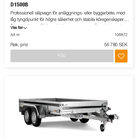
D1500B
Professionell släpvagn för anläggnings- eller byggarbete, med
låg tyngdpunkt för högre säkerhet och stabila köregenskaper.
D-serien är ett pålitligt val vid transport av småmaskiner och
Visa fler
smidig vid lastning och lossning. Vagnen på bilden kan vara
Art nr
106872
extrautrustad.
Rek. pris
56 780 SEK
Köp