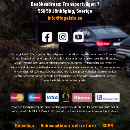
Besöksadress: Transportvägen 7
556 50 Jönköping, Sverige
info@fogelsta.se
Copyright © 2025 Fogelsta. Alla rättigheter förbehållna. Fogelsta är en del av Brenderup
Group. Fogelsta och andra produkter och funktioner är varumärken som tillhör Brenderup
Group. Priserna som visas är rekommenderade cirkapriser. Vi förbehåller oss rätten att
ändra konstruktioner, specifikationer och utrustningsnivåer utan förvarning. Vi reserverar oss
för eventuella fel i tekniska specifikationer, information, priser och bilder. Sortimentet kan
variera beroende på den enskilde återförsäljaren. Vi förbehåller oss rätten att korrigera
eventuella fel på denna webbplats.
Våra återförsäljare erbjuder olika betalningsalternativ i butik och för att betala online när du
valt att använda Click & Collect. För mer information kontakta din närmaste återförsäljare.
Köpvilkor
Reklamationer och returer
GDPR