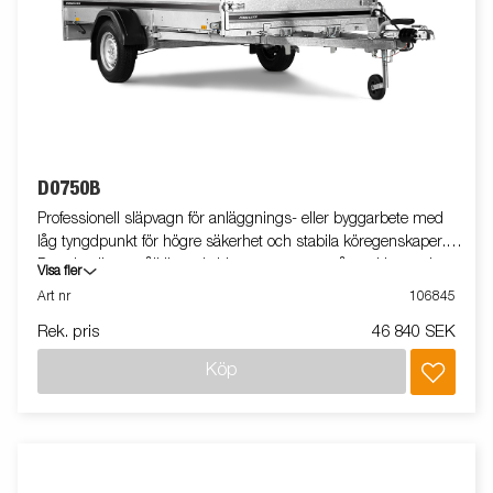
D0750B
Professionell släpvagn för anläggnings- eller byggarbete med
låg tyngdpunkt för högre säkerhet och stabila köregenskaper.
D-serien är ett pålitligt val vid transport av småmaskiner och
Visa fler
smidig vid lastning och lossning. Utrustad med tippfunktion.
Art nr
106845
Vagnen på bilden kan vara extrautrustad.
Rek. pris
46 840 SEK
Köp