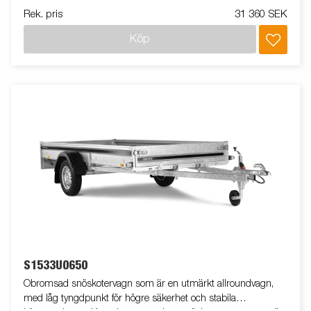
Vagnen på bilden kan vara extrautrustad.
Rek. pris
31 360 SEK
Köp
S1533U0650
Obromsad snöskotervagn som är en utmärkt allroundvagn,
med låg tyngdpunkt för högre säkerhet och stabila