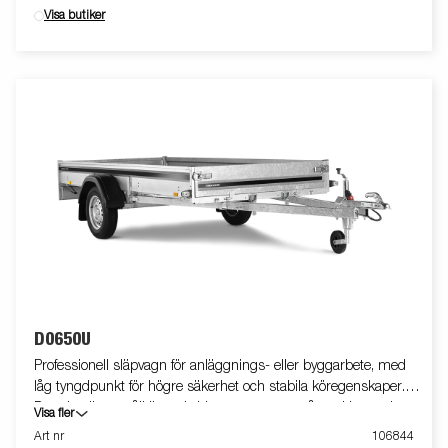
Visa butiker
D0650U
Professionell släpvagn för anläggnings- eller byggarbete, med
låg tyngdpunkt för högre säkerhet och stabila köregenskaper.
D-serien är ett pålitligt val vid transport av småmaskiner och
Visa fler
smidig vid lastning och lossning. Utrustad med tippfunktion.
Art nr
106844