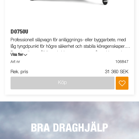
D0750U
Professionell släpvagn för anläggnings- eller byggarbete, med
låg tyngdpunkt för högre säkerhet och stabila köregenskaper.
D-serien är ett pålitligt val vid transport av småmaskiner och
Visa fler
smidig vid lastning och lossning. Utrustad med tippfunktion.
Art nr
106847
Vagnen på bilden kan vara extrautrustad.
Rek. pris
31 360 SEK
Köp
BRA DRAGHJÄLP