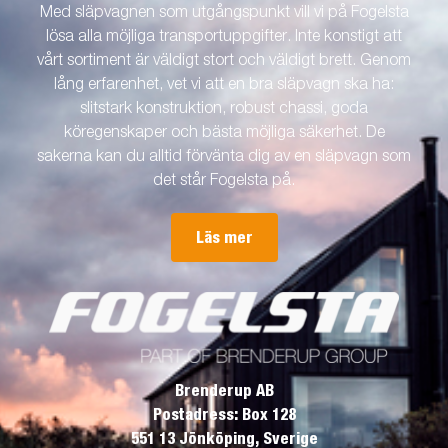
Med släpvagnen som utgångspunkt vill vi på Fogelsta
lösa alla möjliga transportuppgifter. Inte konstigt att
vårt sortiment är väldigt stort och väldigt brett. Genom
lång erfarenhet, vet vi att en bra släpvagn ska ha:
slitstark konstruktion, robust chassi, goda
köregenskaper och bästa möjliga säkerhet. De
sakerna kan du alltid förvänta dig av en släpvagn som
det står Fogelsta på.
Läs mer
Brenderup AB
Postadress: Box 128
551 13 Jönköping, Sverige