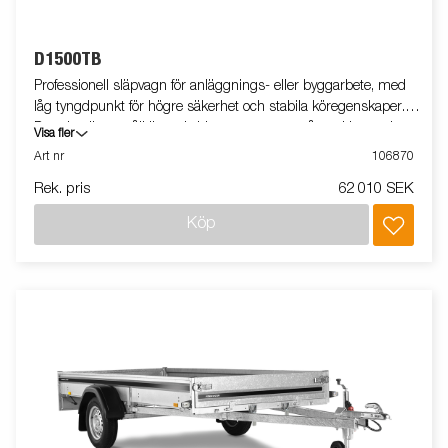
D1500TB
Professionell släpvagn för anläggnings- eller byggarbete, med
låg tyngdpunkt för högre säkerhet och stabila köregenskaper.
D-serien är ett pålitligt val vid transport av småmaskiner och
Visa fler
smidig vid lastning och lossning. Vagnen på bilden kan vara
Art nr
106870
extrautrustad.
Rek. pris
62 010 SEK
Köp