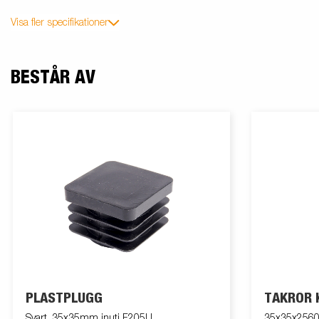
Visa fler specifikationer
BESTÅR AV
PLASTPLUGG
TAKRÖR 
Svart, 35x35mm inuti F205U
35x35x2560m