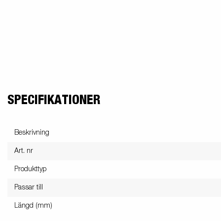
El och belysning
MC-transporter
Snöskotersläp
Förhöjningskit
Gas
Sk
Tillbehör till
Stödben
snöskotersläp
SPECIFIKATIONER
Beskrivning
Retail
Släpvagnskit
Vi
Art. nr
Produkttyp
Passar till
Retail
Verktygslådor
Till
Längd (mm)