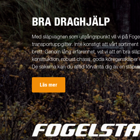
BRA DRAGHJÄLP
Med släpvagnen som utgångspunkt vill vi på Fogels
transportuppgifter. Inte konstigt att vårt sortiment 
brett. Genom lång erfarenhet, vet vi att en bra släp
konstruktion, robust chassi, goda köregenskaper 
De sakerna kan du alltid förvänta dig av en släpv
Läs mer