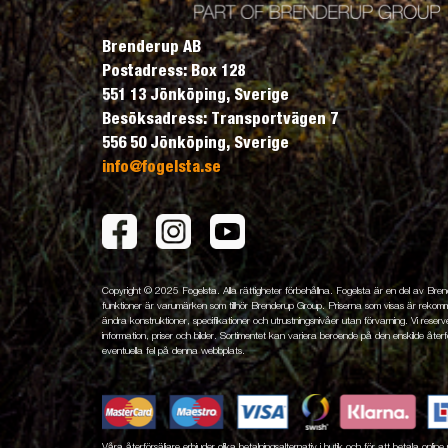
Brenderup AB
Postadress: Box 128
551 13 Jönköping, Sverige
Besöksadress: Transportvägen 7
556 50 Jönköping, Sverige
info@fogelsta.se
Copyright © 2025 Fogelsta. Alla rättigheter förbehållna. Fogelsta är en del av Br
funktioner är varumärken som tillhör Brenderup Group. Priserna som visas är rekomme
ändra konstruktioner, specifikationer och utrustningsnivåer utan förvarning. Vi reserver
information, priser och bilder. Sortimentet kan variera beroende på den enskilde återfö
eventuella fel på denna webbplats.
Våra återförsäljare erbjuder olika betalningsalternativ i butik och för att betala onli