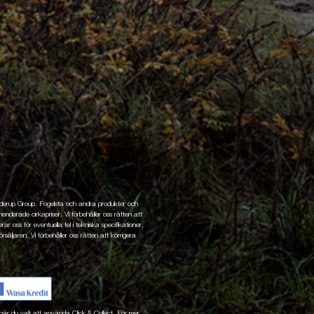
enderup Group. Fogelsta och andra produkter och
nderade cirkapriser. Vi förbehåller oss rätten att
ar oss för eventuella fel i tekniska specifikationer,
rsäljaren. Vi förbehåller oss rätten att korrigera
ne när du valt att använda Click & Collect. För mer