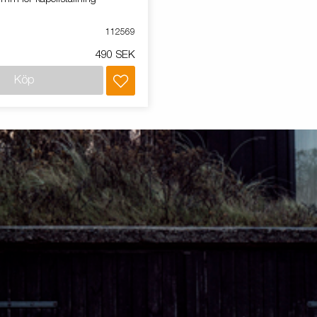
112569
490 SEK
Köp