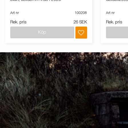
Art nr
100208
Art nr
Rek. pris
26 SEK
Rek. pris
Köp