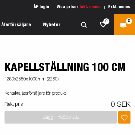
ÅF login
Visa priser
Inkl. moms
Exkl. moms
0
0
 återförsäljare
Nyheter
KAPELLSTÄLLNING 100 CM
Produktguide Allround
Reservdelar
Inredda släpvagnar
Produktguide Båt
Kärnvärden
1280x2580x1000mm (2260)
Fogelsta 1205 Limited Edition
 om
Produktguide Fordonstransport
Vår garantipolicy
Kontakta återförsäljare för produkt
apell
äp
Produktguide Proffs
Reservdelssök
0 SEK
Rek. pris
Produktguide Vattensport
Lägg i inköpslista
Produktguide Entreprenad