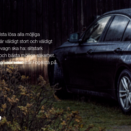
ta lösa alla möjliga
är väldigt stort och väldigt
vagn ska ha: slitstark
och bästa möjliga säkerhet.
agn som det står Fogelsta på.