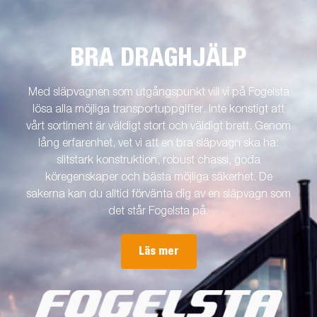
BRA DRAGHJÄLP
Med släpvagnen som utgångspunkt vill vi på Fogelsta
lösa alla möjliga transportuppgifter. Inte konstigt att
vårt sortiment är väldigt stort och väldigt brett. Genom
lång erfarenhet, vet vi att en bra släpvagn ska ha:
slitstark konstruktion, robust chassi, goda
köregenskaper och bästa möjliga säkerhet. De
sakerna kan du alltid förvänta dig av en släpvagn som
det står Fogelsta på.
Läs mer