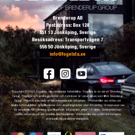
Brenderup AB
Postadress: Box 128
551 13 Jönköping, Sverige
Besöksadress: Transportvägen 7
556 50 Jönköping, Sverige
info@fogelsta.se
Copyright © 2025 Fogelsta. Alla rättigheter förbehållna. Fogelsta är en del av Brenderup
Group. Fogelsta och andra produkter och funktioner är varumärken som tillhör Brenderup
Group. Priserna som visas är rekommenderade cirkapriser. Vi förbehåller oss rätten att
ändra konstruktioner, specifikationer och utrustningsnivåer utan förvarning. Vi reserverar oss
för eventuella fel i tekniska specifikationer, information, priser och bilder. Sortimentet kan
variera beroende på den enskilde återförsäljaren. Vi förbehåller oss rätten att korrigera
eventuella fel på denna webbplats.