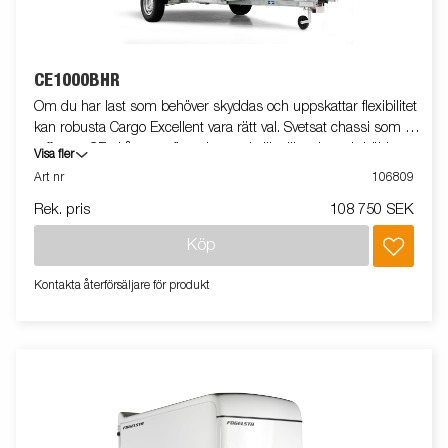
CE1000BHR
Om du har last som behöver skyddas och uppskattar flexibilitet
kan robusta Cargo Excellent vara rätt val. Svetsat chassi som tål
tuffa tag. CE-skåpvagn finns i en rad olika längder och höjder.
Visa fler
Den lättskötta glasfiberytan på sidorna ger dessutom bra
Art nr
106809
möjligheter till profilering. Bromsljuset är högt placerat för ökad
Rek. pris
108 750 SEK
trafiksäkerhet. Invändigt har man goda förankringsmöjligheter,
skåpvagnen är utrustad med anti-slip golv för att underlätta vid
Köp
i- och ur-lastning. Vagnen på bilden kan vara extrautrustad.
Kontakta återförsäljare för produkt