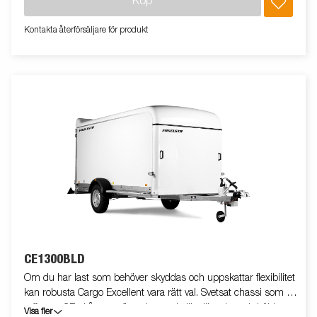
Köp
i- och ur-lastning. Vagnen på bilden kan vara extrautrustad.
Kontakta återförsäljare för produkt
CE1300BLD
Om du har last som behöver skyddas och uppskattar flexibilitet
kan robusta Cargo Excellent vara rätt val. Svetsat chassi som tål
tuffa tag. CE-skåpvagn finns i en rad olika längder och höjder.
Visa fler