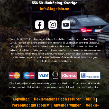
556 50 Jönköping, Sverige
info@fogelsta.se
Copyright © 2025 Fogelsta. Alla rättigheter förbehållna. Fogelsta är en del av Brenderup
Group. Fogelsta och andra produkter och funktioner är varumärken som tillhör Brenderup
Group. Priserna som visas är rekommenderade cirkapriser. Vi förbehåller oss rätten att
ändra konstruktioner, specifikationer och utrustningsnivåer utan förvarning. Vi reserverar oss
för eventuella fel i tekniska specifikationer, information, priser och bilder. Sortimentet kan
variera beroende på den enskilde återförsäljaren. Vi förbehåller oss rätten att korrigera
eventuella fel på denna webbplats.
Våra återförsäljare erbjuder olika betalningsalternativ i butik och för att betala online när du
valt att använda Click & Collect. För mer information kontakta din närmaste återförsäljare.
Köpvilkor
Reklamationer och returer
GDPR
Personuppgiftspolicy
Användarvillkor
Cookie-