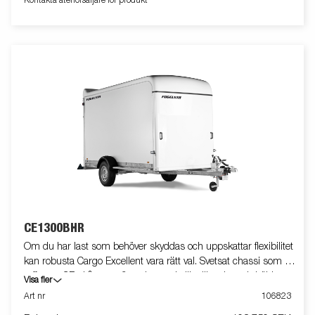
Kontakta återförsäljare för produkt
CE1300BHR
Om du har last som behöver skyddas och uppskattar flexibilitet
kan robusta Cargo Excellent vara rätt val. Svetsat chassi som tål
tuffa tag. CE-skåpvagn finns i en rad olika längder och höjder.
Visa fler
Den lättskötta glasfiberytan på sidorna ger dessutom bra
Art nr
106823
möjligheter till profilering. Bromsljuset är högt placerat för ökad