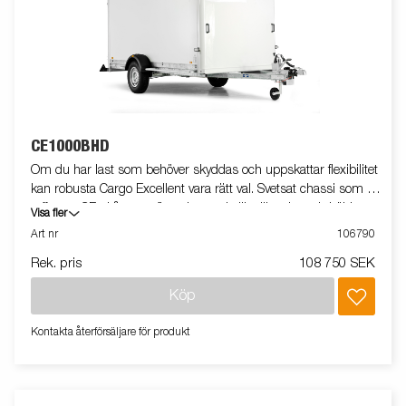
CE1000BHD
Om du har last som behöver skyddas och uppskattar flexibilitet
kan robusta Cargo Excellent vara rätt val. Svetsat chassi som tål
tuffa tag. CE-skåpvagn finns i en rad olika längder och höjder.
Visa fler
Den lättskötta glasfiberytan på sidorna ger dessutom bra
Art nr
106790
möjligheter till profilering. Bromsljuset är högt placerat för ökad
Rek. pris
108 750 SEK
trafiksäkerhet. Invändigt har man goda förankringsmöjligheter,
skåpvagnen är utrustad med anti-slip golv för att underlätta vid
Köp
i- och ur-lastning. Vagnen på bilden kan vara extrautrustad.
Kontakta återförsäljare för produkt