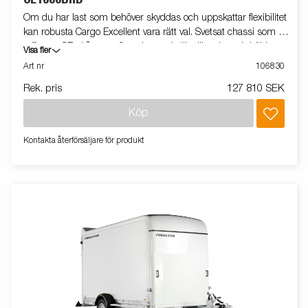
Om du har last som behöver skyddas och uppskattar flexibilitet
kan robusta Cargo Excellent vara rätt val. Svetsat chassi som tål
tuffa tag. CE-skåpvagn finns i en rad olika längder och höjder.
Visa fler
Den lättskötta glasfiberytan på sidorna ger dessutom bra
Art nr
106830
möjligheter till profilering. Bromsljuset är högt placerat för ökad
Rek. pris
127 810 SEK
trafiksäkerhet. Invändigt har man goda förankringsmöjligheter,
skåpvagnen är utrustad med anti-slip golv för att underlätta vid
Köp
i- och ur-lastning. Vagnen på bilden kan vara extrautrustad.
Kontakta återförsäljare för produkt