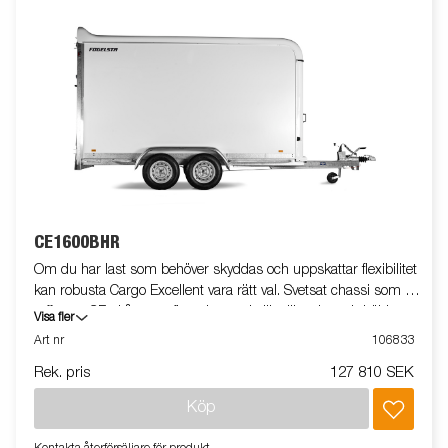
CE1600BHR
Om du har last som behöver skyddas och uppskattar flexibilitet
kan robusta Cargo Excellent vara rätt val. Svetsat chassi som tål
tuffa tag. CE-skåpvagn finns i en rad olika längder och höjder.
Visa fler
Den lättskötta glasfiberytan på sidorna ger dessutom bra
Art nr
106833
möjligheter till profilering. Bromsljuset är högt placerat för ökad
Rek. pris
127 810 SEK
trafiksäkerhet. Invändigt har man goda förankringsmöjligheter,
skåpvagnen är utrustad med anti-slip golv för att underlätta vid
Köp
i- och ur-lastning. Vagnen på bilden kan vara extrautrustad.