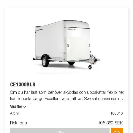
CE1300BLR
Om du har last som behöver skyddas och uppskattar flexibilitet
kan robusta Cargo Excellent vara rätt val. Svetsat chassi som tål
tuffa tag. CE-skåpvagn finns i en rad olika längder och höjder.
Visa fler
Den lättskötta glasfiberytan på sidorna ger dessutom bra
Art nr
106816
möjligheter till profilering. Bromsljuset är högt placerat för ökad
Rek. pris
105 360 SEK
trafiksäkerhet. Invändigt har man goda förankringsmöjligheter,
skåpvagnen är utrustad med anti-slip golv för att underlätta vid