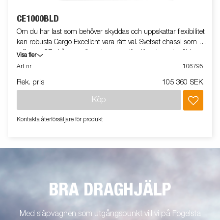
CE1000BLD
Om du har last som behöver skyddas och uppskattar flexibilitet
kan robusta Cargo Excellent vara rätt val. Svetsat chassi som tål
tuffa tag. CE-skåpvagn finns i en rad olika längder och höjder.
Visa fler
Den lättskötta glasfiberytan på sidorna ger dessutom bra
Art nr
106795
möjligheter till profilering. Bromsljuset är högt placerat för ökad
Rek. pris
105 360 SEK
trafiksäkerhet. Invändigt har man goda förankringsmöjligheter,
skåpvagnen är utrustad med anti-slip golv för att underlätta vid
Köp
i- och ur-lastning. Vagnen på bilden kan vara extrautrustad.
Kontakta återförsäljare för produkt
BRA DRAGHJÄLP
Med släpvagnen som utgångspunkt vill vi på Fogelsta