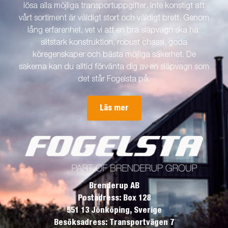
lösa alla möjliga transportuppgifter. Inte konstigt att
vårt sortiment är väldigt stort och väldigt brett. Genom
lång erfarenhet, vet vi att en bra släpvagn ska ha:
slitstark konstruktion, robust chassi, goda
köregenskaper och bästa möjliga säkerhet. De
sakerna kan du alltid förvänta dig av en släpvagn som
det står Fogelsta på.
Läs mer
Brenderup AB
Postadress: Box 128
551 13 Jönköping, Sverige
Besöksadress: Transportvägen 7