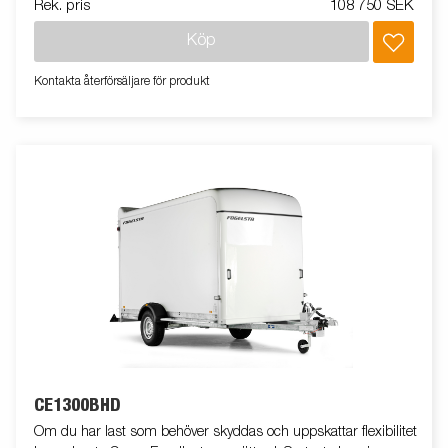
Rek. pris
108 750 SEK
trafiksäkerhet. Invändigt har man goda förankringsmöjligheter,
skåpvagnen är utrustad med anti-slip golv för att underlätta vid
Köp
i- och ur-lastning. Vagnen på bilden kan vara extrautrustad.
Kontakta återförsäljare för produkt
CE1300BHD
Om du har last som behöver skyddas och uppskattar flexibilitet