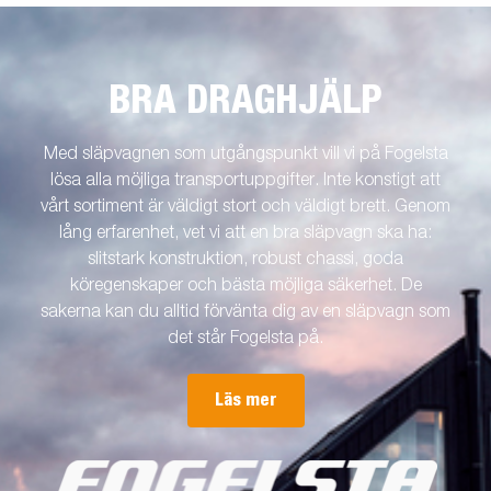
BRA DRAGHJÄLP
Med släpvagnen som utgångspunkt vill vi på Fogelsta
lösa alla möjliga transportuppgifter. Inte konstigt att
vårt sortiment är väldigt stort och väldigt brett. Genom
lång erfarenhet, vet vi att en bra släpvagn ska ha:
slitstark konstruktion, robust chassi, goda
köregenskaper och bästa möjliga säkerhet. De
sakerna kan du alltid förvänta dig av en släpvagn som
det står Fogelsta på.
Läs mer