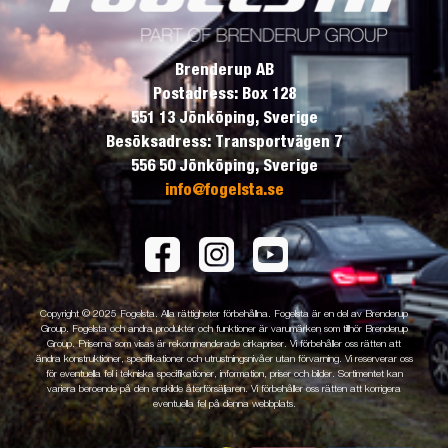
Brenderup AB
Postadress: Box 128
551 13 Jönköping, Sverige
Besöksadress: Transportvägen 7
556 50 Jönköping, Sverige
info@fogelsta.se
Copyright © 2025 Fogelsta. Alla rättigheter förbehållna. Fogelsta är en del av Brenderup
Group. Fogelsta och andra produkter och funktioner är varumärken som tillhör Brenderup
Group. Priserna som visas är rekommenderade cirkapriser. Vi förbehåller oss rätten att
ändra konstruktioner, specifikationer och utrustningsnivåer utan förvarning. Vi reserverar oss
för eventuella fel i tekniska specifikationer, information, priser och bilder. Sortimentet kan
variera beroende på den enskilde återförsäljaren. Vi förbehåller oss rätten att korrigera
eventuella fel på denna webbplats.