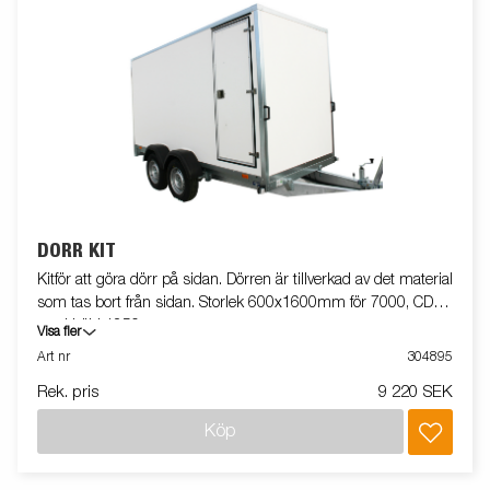
DÖRR KIT
Kitför att göra dörr på sidan. Dörren är tillverkad av det material
som tas bort från sidan. Storlek 600x1600mm för 7000, CD
med höjd 1850mm.
Visa fler
Art nr
304895
Rek. pris
9 220 SEK
Köp