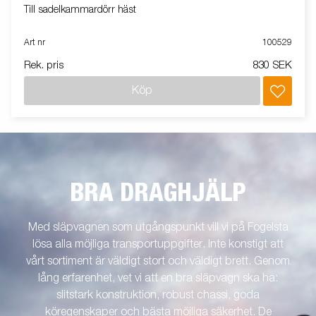
Till sadelkammardörr häst
Art nr
100529
Rek. pris
830 SEK
Köp
BRA DRAGHJÄLP
Med släpvagnen som utgångspunkt vill vi på Fogelsta
lösa alla möjliga transportuppgifter. Inte konstigt att
vårt sortiment är väldigt stort och väldigt brett. Genom
lång erfarenhet, vet vi att en bra släpvagn ska ha:
slitstark konstruktion, robust chassi, goda
köregenskaper och bästa möjliga säkerhet. De