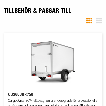
TILLBEHÖR & PASSAR TILL
CD260UBR750
CargoDynamic™-släpvagnarna är designade för professionella
användare och personer med elbil som vill ha en lätt släpvagn