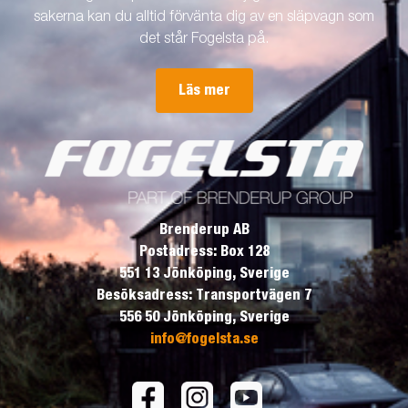
sakerna kan du alltid förvänta dig av en släpvagn som
det står Fogelsta på.
Läs mer
Brenderup AB
Postadress: Box 128
551 13 Jönköping, Sverige
Besöksadress: Transportvägen 7
556 50 Jönköping, Sverige
info@fogelsta.se