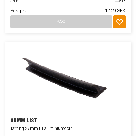
Art nr
100518
Rek. pris
1 120 SEK
Köp
GUMMILIST
Tätning 27mm till aluminiumdörr