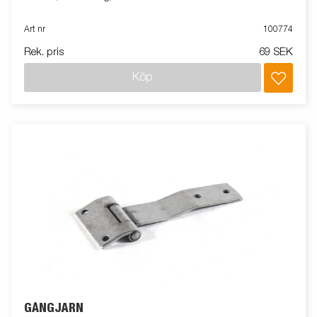
Art nr
100774
Rek. pris
69 SEK
Köp
GÅNGJÄRN