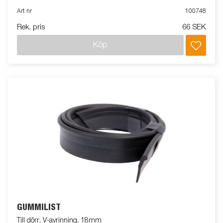
Art nr
100748
Rek. pris
66 SEK
Köp
GUMMILIST
Till dörr, V-avrinning, 18mm