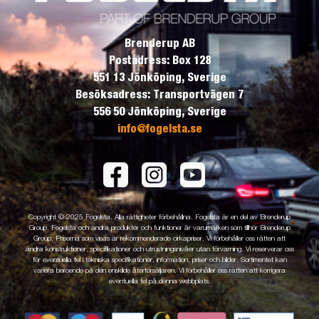
Brenderup AB
Postadress: Box 128
551 13 Jönköping, Sverige
Besöksadress: Transportvägen 7
556 50 Jönköping, Sverige
info@fogelsta.se
Copyright © 2025 Fogelsta. Alla rättigheter förbehållna. Fogelsta är en del av Brenderup
Group. Fogelsta och andra produkter och funktioner är varumärken som tillhör Brenderup
Group. Priserna som visas är rekommenderade cirkapriser. Vi förbehåller oss rätten att
ändra konstruktioner, specifikationer och utrustningsnivåer utan förvarning. Vi reserverar oss
för eventuella fel i tekniska specifikationer, information, priser och bilder. Sortimentet kan
variera beroende på den enskilde återförsäljaren. Vi förbehåller oss rätten att korrigera
eventuella fel på denna webbplats.