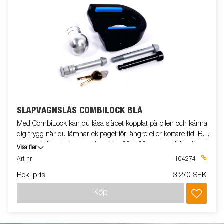
SLÄPVAGNSLÅS COMBILOCK BLÅ
Med CombiLock kan du låsa släpet kopplat på bilen och känna
dig trygg när du lämnar ekipaget för längre eller kortare tid. Blå
passar kulhandskar med bredden 60,1-66 mm, godkänt för
Visa fler
kulkoppling ALBE Gjuten ALBE B50-X (ej 7.7), ALBE EM 150
Art nr
104274
14.1, KNOTT KFL 14 / KK 14, KNOTT K 20, WINTERHOFF B50-
Rek. pris
3 270 SEK
X S150, WINTERHOFF WW 13 / 14, WINTERHOFF WW 200
gjuten, monteringsbult M12 80/98mm + 2 st distanser.
Köp