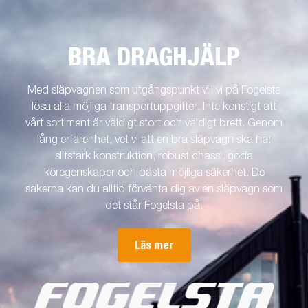
BRA DRAGHJÄLP
Med släpvagnen som utgångspunkt vill vi på Fogelsta
lösa alla möjliga transportuppgifter. Inte konstigt att
vårt sortiment är väldigt stort och väldigt brett. Genom
lång erfarenhet, vet vi att en bra släpvagn ska ha:
slitstark konstruktion, robust chassi, goda
köregenskaper och bästa möjliga säkerhet. De
sakerna kan du alltid förvänta dig av en släpvagn som
det står Fogelsta på.
Läs mer