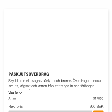
PÅSKJUTSÖVERDRAG
Skydda din släpvagns påskjut och broms. Överdraget hindrar
smuts, vägsalt och vatten från att tränga in och förlänger
livslängden på din släpvagn. Tillverkat av slitstarkt material och
Visa fler
passar de flesta släpvagnar.
Art nr
317055
Rek. pris
300 SEK