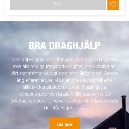
Köp
BRA DRAGHJÄLP
Med släpvagnen som utgångspunkt vill vi på Fogelsta
lösa alla möjliga transportuppgifter. Inte konstigt att
vårt sortiment är väldigt stort och väldigt brett. Genom
lång erfarenhet, vet vi att en bra släpvagn ska ha:
slitstark konstruktion, robust chassi, goda
köregenskaper och bästa möjliga säkerhet. De
sakerna kan du alltid förvänta dig av en släpvagn som
det står Fogelsta på.
Läs mer