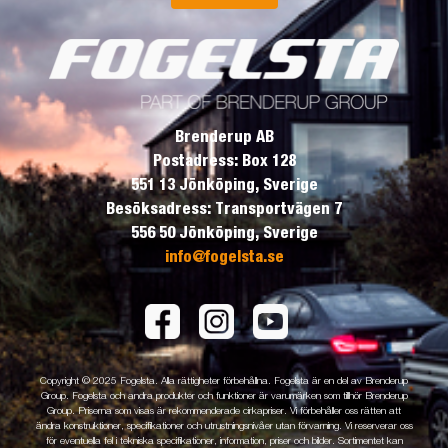
Brenderup AB
Postadress: Box 128
551 13 Jönköping, Sverige
Besöksadress: Transportvägen 7
556 50 Jönköping, Sverige
info@fogelsta.se
Copyright © 2025 Fogelsta. Alla rättigheter förbehållna. Fogelsta är en del av Brenderup
Group. Fogelsta och andra produkter och funktioner är varumärken som tillhör Brenderup
Group. Priserna som visas är rekommenderade cirkapriser. Vi förbehåller oss rätten att
ändra konstruktioner, specifikationer och utrustningsnivåer utan förvarning. Vi reserverar oss
för eventuella fel i tekniska specifikationer, information, priser och bilder. Sortimentet kan