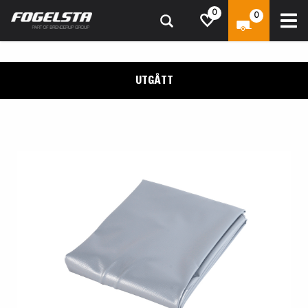
0
0
UTGÅTT