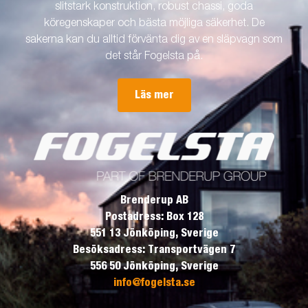
slitstark konstruktion, robust chassi, goda
köregenskaper och bästa möjliga säkerhet. De
sakerna kan du alltid förvänta dig av en släpvagn som
det står Fogelsta på.
Läs mer
Brenderup AB
Postadress: Box 128
551 13 Jönköping, Sverige
Besöksadress: Transportvägen 7
556 50 Jönköping, Sverige
info@fogelsta.se