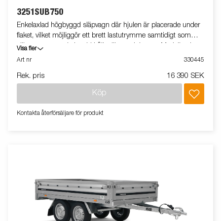
3251SUB750
Enkelaxlad högbyggd släpvagn där hjulen är placerade under
flaket, vilket möjliggör ett brett lastutrymme samtidigt som
släpvagnens totala bredd hålls till ett minimum. Modellen har
Visa fler
uppfällbara fram- och bakpaneler. Vi erbjuder ett brett utbud av
Art nr
330445
tillbehör för att anpassa släpvagnen efter dina behov. Vagnen på
Rek. pris
16 390 SEK
bilden kan vara extrautrustad.
Köp
Kontakta återförsäljare för produkt