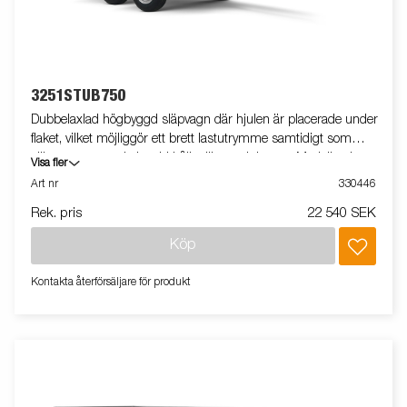
3251STUB750
Dubbelaxlad högbyggd släpvagn där hjulen är placerade under
flaket, vilket möjliggör ett brett lastutrymme samtidigt som
släpvagnens totala bredd hålls till ett minimum. Modellen har
Visa fler
uppfällbara fram- och bakpaneler. Vi erbjuder ett brett utbud av
Art nr
330446
tillbehör för att anpassa släpvagnen efter dina behov. Vagnen på
Rek. pris
22 540 SEK
bilden kan vara extrautrustad.
Köp
Kontakta återförsäljare för produkt