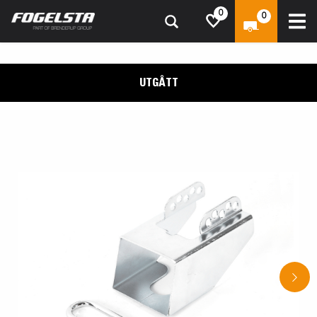
0
0
UTGÅTT