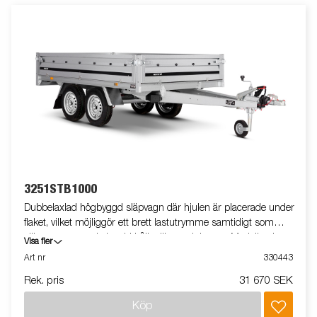
3251STB1000
Dubbelaxlad högbyggd släpvagn där hjulen är placerade under
flaket, vilket möjliggör ett brett lastutrymme samtidigt som
släpvagnens totala bredd hålls till ett minimum. Modellen har
Visa fler
uppfällbara fram- och bakpaneler. Vi erbjuder ett brett utbud av
Art nr
330443
tillbehör för att anpassa släpvagnen efter dina behov. Vagnen på
Rek. pris
31 670 SEK
bilden kan vara extrautrustad.
Köp