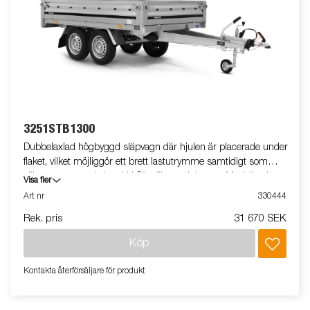
3251STB1300
Dubbelaxlad högbyggd släpvagn där hjulen är placerade under
flaket, vilket möjliggör ett brett lastutrymme samtidigt som
släpvagnens totala bredd hålls till ett minimum. Modellen har
Visa fler
uppfällbara fram- och bakpaneler. Vi erbjuder ett brett utbud av
Art nr
330444
tillbehör för att anpassa släpvagnen efter dina behov. Vagnen på
Rek. pris
31 670 SEK
bilden kan vara extrautrustad.
Köp
Kontakta återförsäljare för produkt