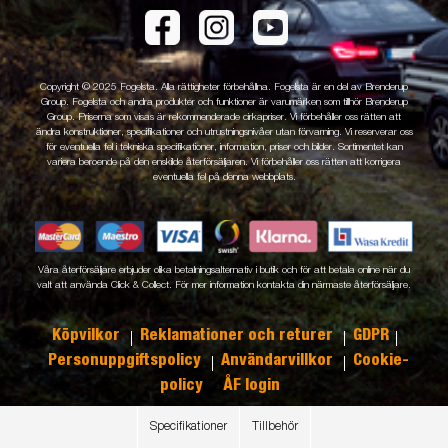
Copyright © 2025 Fogelsta. Alla rättigheter förbehållna. Fogelsta är en del av Brenderup
Group. Fogelsta och andra produkter och funktioner är varumärken som tillhör Brenderup
Group. Priserna som visas är rekommenderade cirkapriser. Vi förbehåller oss rätten att
ändra konstruktioner, specifikationer och utrustningsnivåer utan förvarning. Vi reserverar oss
för eventuella fel i tekniska specifikationer, information, priser och bilder. Sortimentet kan
variera beroende på den enskilde återförsäljaren. Vi förbehåller oss rätten att korrigera
eventuella fel på denna webbplats.
Våra återförsäljare erbjuder olika betalningsalternativ i butik och för att betala online när du
valt att använda Click & Collect. För mer information kontakta din närmaste återförsäljare.
Köpvilkor
Reklamationer och returer
GDPR
Personuppgiftspolicy
Användarvillkor
Cookie-
policy
ÅF login
Specifikationer
Tillbehör