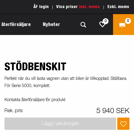
ÅF login
Visa priser
Inkl. moms
Exkl. moms
0
0
 återförsäljare
Nyheter
STÖDBENSKIT
Produktguide Allround
Reservdelar
Inredda släpvagnar
Produktguide Båt
Kärnvärden
Perfekt när du vill lasta vagnen utan att bilen är tillkopplad. Ställbara.
Fogelsta 1205 Limited Edition
För Serie 5000, komplett.
 om
Produktguide Fordonstransport
Vår garantipolicy
apell
äp
Produktguide Proffs
Reservdelssök
Kontakta återförsäljare för produkt
5 940 SEK
Rek. pris
Produktguide Vattensport
Lägg i varukorgen
Produktguide Entreprenad