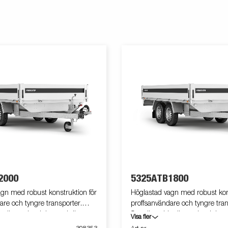
2000
5325ATB1800
gn med robust konstruktion för
Höglastad vagn med robust kons
are och tyngre transporter.
proffsanvändare och tyngre tran
or är av aluminium och är
Samtliga sidor är av aluminium
Visa fler
smidig lastning, t.ex. med
fällbara för smidig lastning, t.e