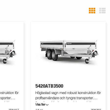
5420ATB3500
truktion för
Höglastad vagn med robust konstruktion för
sporter.
proffsanvändare och tyngre transporter.
 och är
Samtliga sidor är av aluminium och är
Visa fler
x. med
fällbara för smidig lastning, t.ex. med