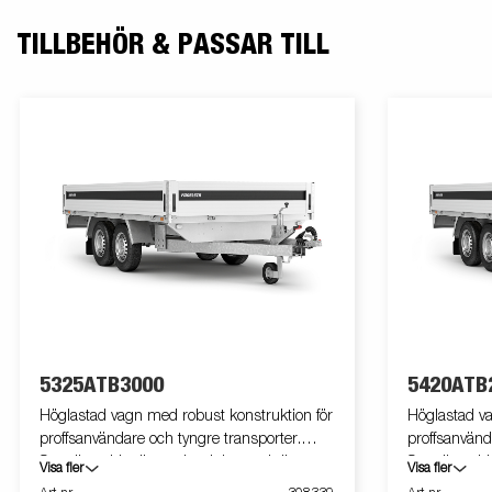
TILLBEHÖR & PASSAR TILL
5325ATB3000
5420ATB
Höglastad vagn med robust konstruktion för
Höglastad va
proffsanvändare och tyngre transporter.
proffsanvänd
Samtliga sidor är av aluminium och är
Samtliga sid
Visa fler
Visa fler
fällbara för smidig lastning, t.ex. med
fällbara för 