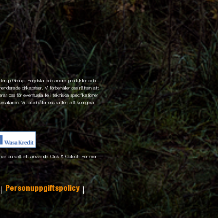
enderup Group. Fogelsta och andra produkter och
nderade cirkapriser. Vi förbehåller oss rätten att
ar oss för eventuella fel i tekniska specifikationer,
rsäljaren. Vi förbehåller oss rätten att korrigera
ne när du valt att använda Click & Collect. För mer
Personuppgiftspolicy