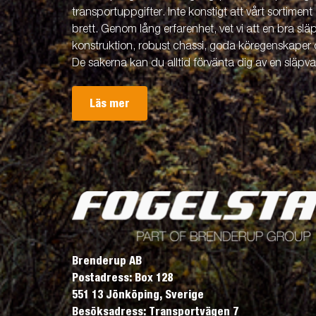
transportuppgifter. Inte konstigt att vårt sortiment 
brett. Genom lång erfarenhet, vet vi att en bra släp
konstruktion, robust chassi, goda köregenskaper 
De sakerna kan du alltid förvänta dig av en släpv
Läs mer
Brenderup AB
Postadress: Box 128
551 13 Jönköping, Sverige
Besöksadress: Transportvägen 7