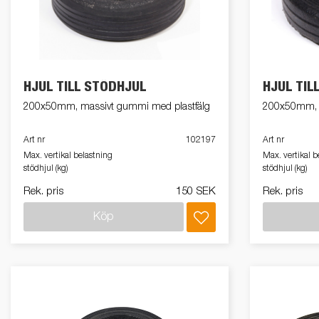
El och belysning
MC-transporter
Snöskotersläp
Förhöjningskit
Gas
Sk
HJUL TILL STÖDHJUL
HJUL TIL
Tillbehör till
Stödben
200x50mm, massivt gummi med plastfälg
200x50mm, m
snöskotersläp
Art nr
102197
Art nr
Max. vertikal belastning
Max. vertikal b
stödhjul (kg)
stödhjul (kg)
Rek. pris
150 SEK
Rek. pris
Retail
Släpvagnskit
Vi
Köp
Retail
Verktygslådor
Till