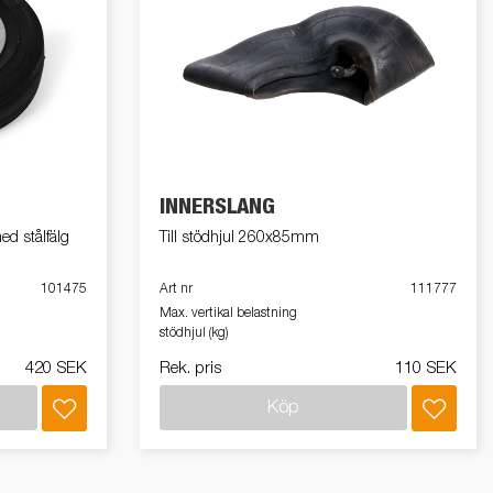
INNERSLANG
 stålfälg
Till stödhjul 260x85mm
101475
Art nr
111777
Max. vertikal belastning
stödhjul (kg)
420 SEK
Rek. pris
110 SEK
Köp