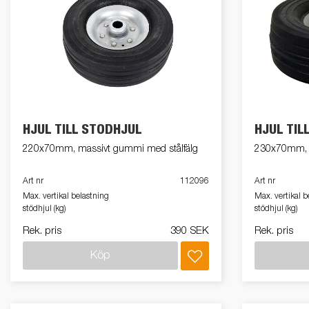
HJUL TILL STÖDHJUL
HJUL TIL
220x70mm, massivt gummi med stålfälg
230x70mm, m
Art nr
112096
Art nr
Max. vertikal belastning
Max. vertikal b
stödhjul (kg)
stödhjul (kg)
Rek. pris
390 SEK
Rek. pris
Köp