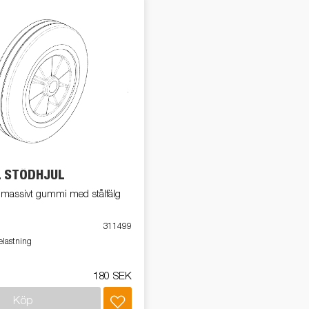
L STÖDHJUL
assivt gummi med stålfälg
311499
elastning
180 SEK
Köp