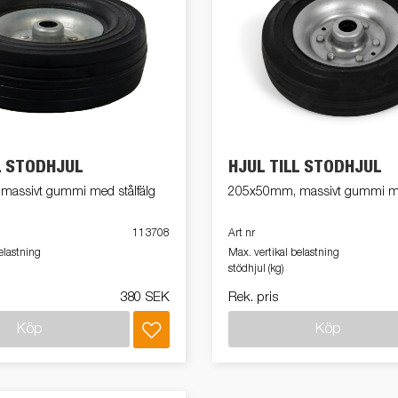
L STÖDHJUL
HJUL TILL STÖDHJUL
assivt gummi med stålfälg
205x50mm, massivt gummi med
113708
Art nr
elastning
Max. vertikal belastning
stödhjul (kg)
380 SEK
Rek. pris
Köp
Köp