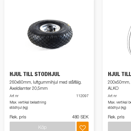
HJUL TILL STÖDHJUL
HJUL TIL
260x80mm, luftgummihjul med stålfälg.
200x50mm, m
Axeldiamter 20,5mm
ALKO
Art nr
112097
Art nr
Max. vertikal belastning
Max. vertikal b
stödhjul (kg)
stödhjul (kg)
Rek. pris
480 SEK
Rek. pris
Köp