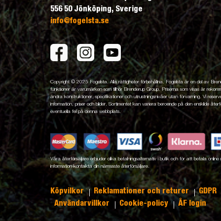
556 50 Jönköping, Sverige
info@fogelsta.se
Copyright © 2025 Fogelsta. Alla rättigheter förbehållna. Fogelsta är en del av Br
funktioner är varumärken som tillhör Brenderup Group. Priserna som visas är rekomme
ändra konstruktioner, specifikationer och utrustningsnivåer utan förvarning. Vi reserver
information, priser och bilder. Sortimentet kan variera beroende på den enskilde återfö
eventuella fel på denna webbplats.
Våra återförsäljare erbjuder olika betalningsalternativ i butik och för att betala onli
information kontakta din närmaste återförsäljare.
Köpvilkor
Reklamationer och returer
GDPR
Användarvillkor
Cookie-policy
ÅF login