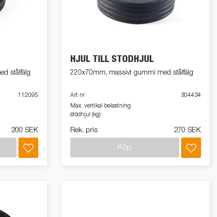
Produktguide Elbil
att
ramper
Reservdelar
ig,
HJUL TILL STÖDHJUL
dor
ör
 stålfälg
220x70mm, massivt gummi med stålfälg
med
112095
Art nr
304434
Max. vertikal belastning
tas
stödhjul (kg)
200 SEK
Rek. pris
270 SEK
kit
ll
Köp
ar?
r
 /
ngar