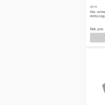
Art nr
Max. vertika
stödhjul (kg)
Rek. pris