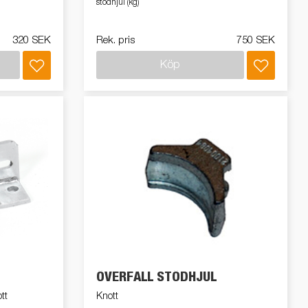
stödhjul (kg)
320 SEK
Rek. pris
750 SEK
Köp
ÖVERFALL STÖDHJUL
tt
Knott