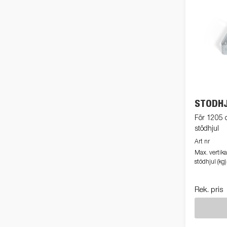
STÖDH
För 1205 o
stödhjul
Art nr
Max. vertika
stödhjul (kg)
Rek. pris