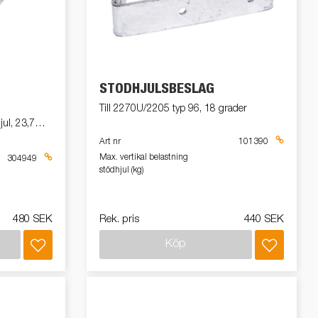
Produktguide Elbil
att
ramper
Reservdelar
ig,
STÖDHJULSBESLAG
dor
ör
Till 2270U/2205 typ 96, 18 grader
ul, 23,7
med
Art nr
101390
Max. vertikal belastning
304949
tas
stödhjul (kg)
kit
ll
480 SEK
Rek. pris
440 SEK
Köp
ar?
r
 /
ngar