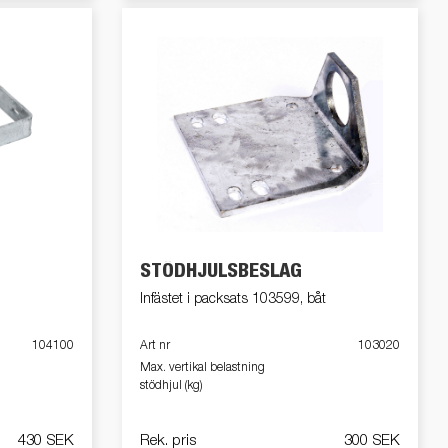
STÖDHJULSBESLAG
Infästet i packsats 103599, båt
104100
Art nr
103020
Max. vertikal belastning
stödhjul (kg)
430 SEK
Rek. pris
300 SEK