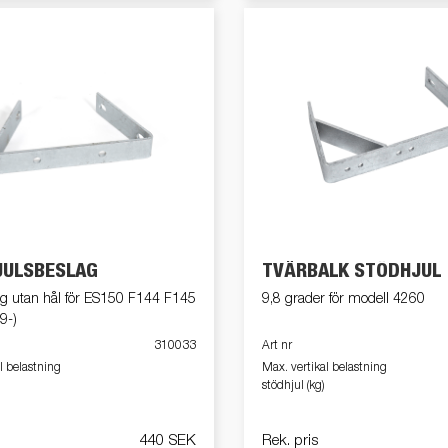
JULSBESLAG
TVÄRBALK STÖDHJUL
ng utan hål för ES150 F144 F145
9,8 grader för modell 4260
9-)
310033
Art nr
l belastning
Max. vertikal belastning
stödhjul (kg)
440 SEK
Rek. pris