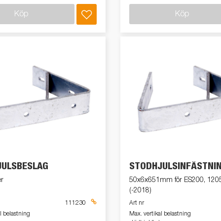
Köp
Köp
JULSBESLAG
STÖDHJULSINFÄSTNI
er
50x6x651mm för ES200, 120
(-2018)
111230
Art nr
l belastning
Max. vertikal belastning