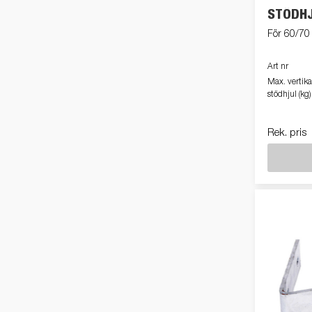
STÖDH
För 60/7
Art nr
Max. vertika
stödhjul (kg)
Rek. pris