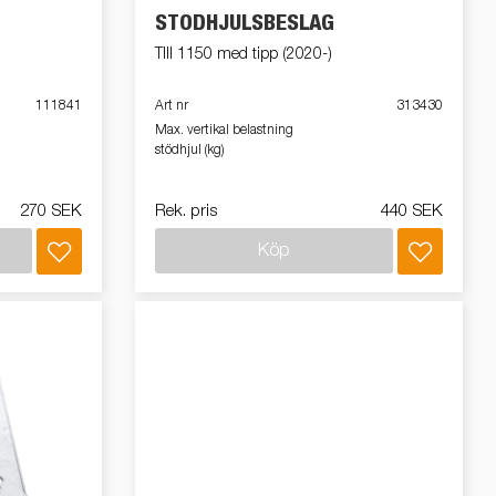
STÖDHJULSBESLAG
TIll 1150 med tipp (2020-)
111841
Art nr
313430
Max. vertikal belastning
stödhjul (kg)
270 SEK
Rek. pris
440 SEK
Köp