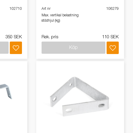
102710
Art nr
106279
Max. vertikal belastning
stödhjul (kg)
350 SEK
Rek. pris
110 SEK
Köp