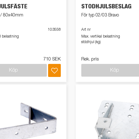
JULSFÄSTE
STÖDHJULSBESLAG
0 / 80x40mm
För typ 02/03 Bravo
103558
Art nr
l belastning
Max. vertikal belastning
stödhjul (kg)
710 SEK
Rek. pris
Köp
Köp