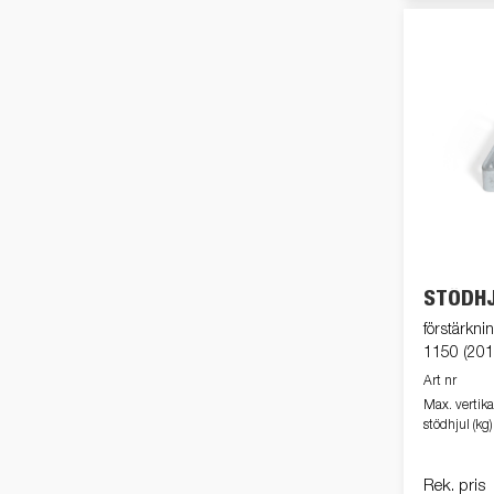
STÖDH
förstärkni
1150 (201
Art nr
Max. vertika
stödhjul (kg)
Rek. pris