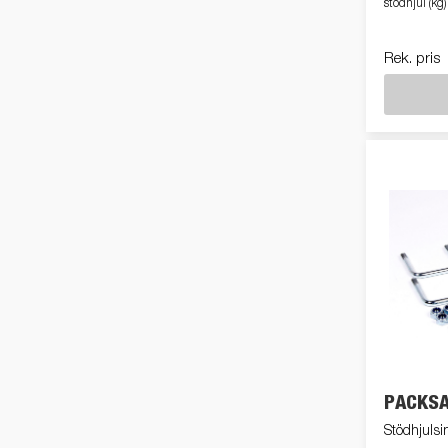
stödhjul (kg)
Rek. pris
PACKS
Stödhjulsi