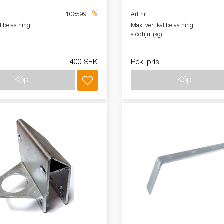
103599
Art nr
l belastning
Max. vertikal belastning
stödhjul (kg)
400 SEK
Rek. pris
Köp
Köp