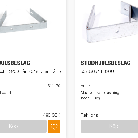
JULSBESLAG
STÖDHJULSBESLAG
ch ES200 från 2018. Utan hål för
50x6x651 F320U
311170
Art nr
l belastning
Max. vertikal belastning
stödhjul (kg)
480 SEK
Rek. pris
Köp
Köp