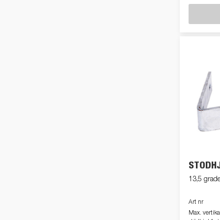
STÖDH
13,5 grad
Art nr
Max. vertika