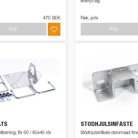
stödhjul (kg)
470 SEK
Rek. pris
Köp
Köp
ATS
STÖDHJULSINFÄSTE
nfästning, för 60 / 80x40 rör
Stödhjulsinfäste obromsad Kno