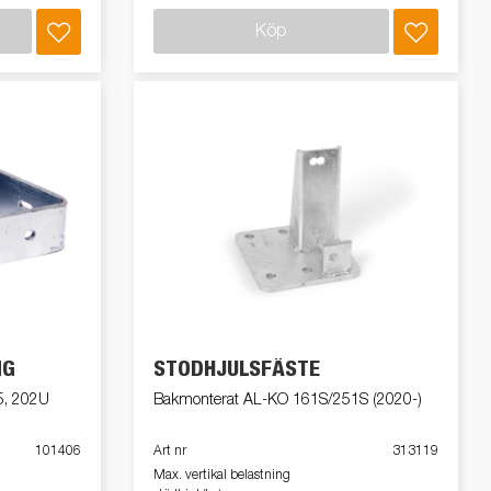
Köp
NG
STÖDHJULSFÄSTE
5, 202U
Bakmonterat AL-KO 161S/251S (2020-)
101406
Art nr
313119
Max. vertikal belastning