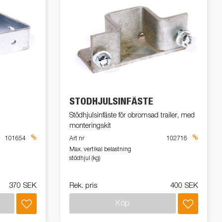
STÖDHJULSINFÄSTE
Stödhjulsinfäste för obromsad trailer, med
monteringskit
101654
Art nr
102716
Max. vertikal belastning
stödhjul (kg)
370 SEK
Rek. pris
400 SEK
Köp