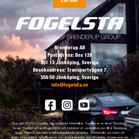
Läs mer
Brenderup AB
Postadress: Box 128
551 13 Jönköping, Sverige
Besöksadress: Transportvägen 7
556 50 Jönköping, Sverige
info@fogelsta.se
Copyright © 2025 Fogelsta. Alla rättigheter förbehållna. Fogelsta är en del av Brenderup
Group. Fogelsta och andra produkter och funktioner är varumärken som tillhör Brenderup
Group. Priserna som visas är rekommenderade cirkapriser. Vi förbehåller oss rätten att
ändra konstruktioner, specifikationer och utrustningsnivåer utan förvarning. Vi reserverar oss