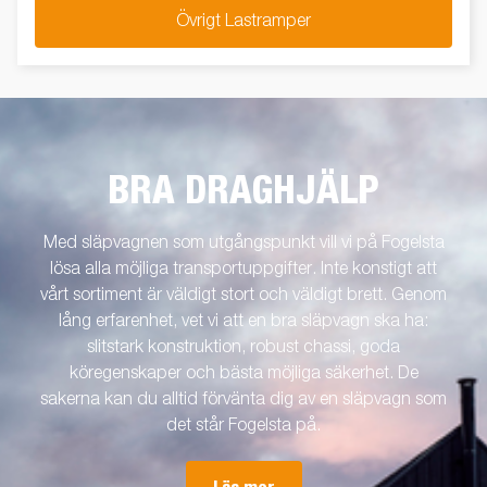
Övrigt Lastramper
BRA DRAGHJÄLP
Med släpvagnen som utgångspunkt vill vi på Fogelsta
lösa alla möjliga transportuppgifter. Inte konstigt att
vårt sortiment är väldigt stort och väldigt brett. Genom
lång erfarenhet, vet vi att en bra släpvagn ska ha:
slitstark konstruktion, robust chassi, goda
köregenskaper och bästa möjliga säkerhet. De
sakerna kan du alltid förvänta dig av en släpvagn som
det står Fogelsta på.