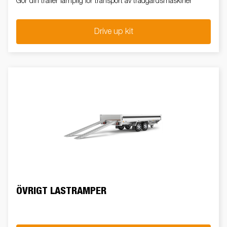
Gör din trailer lämplig för transport av trädgårdsmaskiner
Drive up kit
ÖVRIGT LASTRAMPER