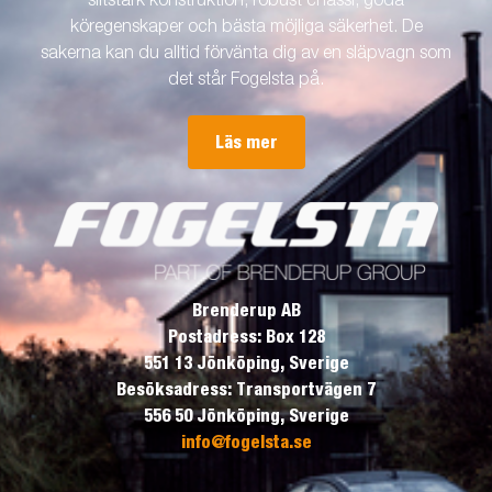
slitstark konstruktion, robust chassi, goda
köregenskaper och bästa möjliga säkerhet. De
sakerna kan du alltid förvänta dig av en släpvagn som
det står Fogelsta på.
Läs mer
Brenderup AB
Postadress: Box 128
551 13 Jönköping, Sverige
Besöksadress: Transportvägen 7
556 50 Jönköping, Sverige
info@fogelsta.se