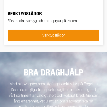
VERKTYGSLÅDOR
Förvara dina verktyg och andra prylar på trailern
Verktygslådor
BRA DRAGHJÄLP
Med släpvagnen som utgångspunkt vill vi på Fogelsta
lösa alla möjliga transportuppgifter. Inte konstigt att
vårt sortiment är väldigt stort och väldigt brett. Genom
lång erfarenhet, vet vi att en bra släpvagn ska ha: