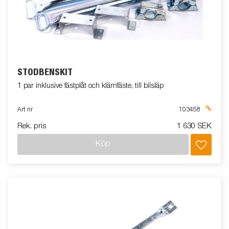
STÖDBENSKIT
1 par inklusive fästplåt och klämfäste, till bilsläp
Art nr
103458
Rek. pris
1 630 SEK
Köp