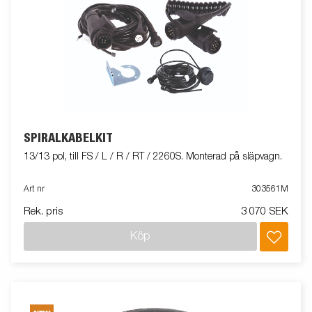
SPIRALKABELKIT
13/13 pol, till FS / L / R / RT / 2260S. Monterad på släpvagn.
Art nr
303561M
Rek. pris
3 070 SEK
Köp