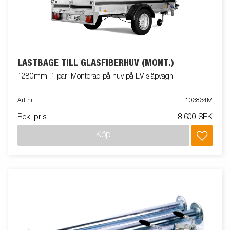
LASTBÅGE TILL GLASFIBERHUV (MONT.)
1280mm, 1 par. Monterad på huv på LV släpvagn
Art nr
103834M
Rek. pris
8 600 SEK
Köp