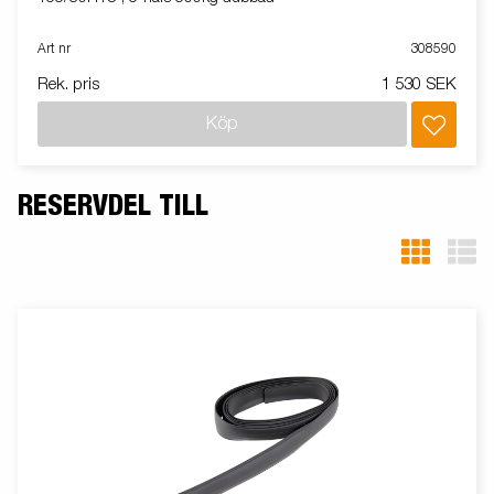
Art nr
308590
Rek. pris
1 530 SEK
Köp
RESERVDEL TILL