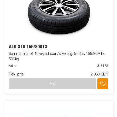
ALU X10 155/80R13
Sommarhjul på 10-ekrad svart/silverfälg, 5-håls, 155/80R13,
500kg
Art nr
316172
Rek. pris
2 860 SEK
Köp