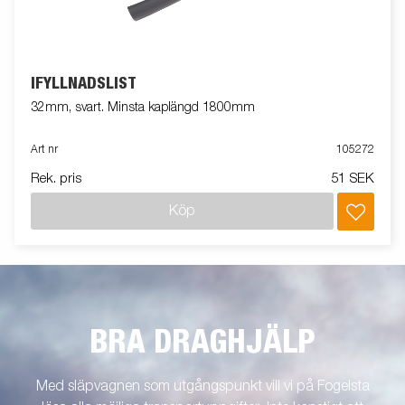
IFYLLNADSLIST
32mm, svart. Minsta kaplängd 1800mm
Art nr
105272
Rek. pris
51 SEK
Köp
BRA DRAGHJÄLP
Med släpvagnen som utgångspunkt vill vi på Fogelsta