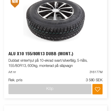
ALU X10 155/80R13 DUBB (MONT.)
Dubbat vinterhjul på 10-ekrad svart/silverfälg, 5-håls,
155/80R13, 600kg, monterad på släpvagn
Art nr
316177M
Rek. pris
3 580 SEK
Köp