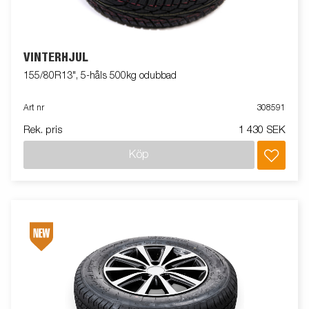
VINTERHJUL
155/80R13", 5-håls 500kg odubbad
Art nr
308591
Rek. pris
1 430 SEK
Köp