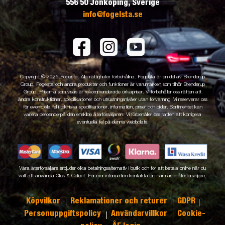
556 50 Jönköping, Sverige
info@fogelsta.se
Copyright © 2025 Fogelsta. Alla rättigheter förbehållna. Fogelsta är en del av Brenderup
Group. Fogelsta och andra produkter och funktioner är varumärken som tillhör Brenderup
Group. Priserna som visas är rekommenderade cirkapriser. Vi förbehåller oss rätten att
ändra konstruktioner, specifikationer och utrustningsnivåer utan förvarning. Vi reserverar oss
för eventuella fel i tekniska specifikationer, information, priser och bilder. Sortimentet kan
variera beroende på den enskilde återförsäljaren. Vi förbehåller oss rätten att korrigera
eventuella fel på denna webbplats.
Våra återförsäljare erbjuder olika betalningsalternativ i butik och för att betala online när du
valt att använda Click & Collect. För mer information kontakta din närmaste återförsäljare.
Köpvilkor
Reklamationer och returer
GDPR
Personuppgiftspolicy
Användarvillkor
Cookie-