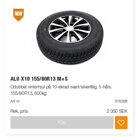
ALU X10 155/80R13 M+S
Odubbat vinterhjul på 10-ekrad svart/silverfälg, 5-håls,
155/80R13, 600kg
Art nr
316268
Rek. pris
2 350 SEK
Köp