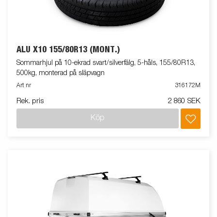
ALU X10 155/80R13 (MONT.)
Sommarhjul på 10-ekrad svart/silverfälg, 5-håls, 155/80R13,
500kg, monterad på släpvagn
Art nr
316172M
Rek. pris
2 860 SEK
Köp