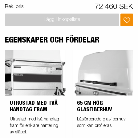
72 460 SEK
Rek. pris
Lägg i inköpslista
EGENSKAPER OCH FÖRDELAR
UTRUSTAD MED TVÅ
65 CM HÖG
HANDTAG FRAM
GLASFIBERHUV
Utrustad med två handtag
Låsförberedd glasfiberhuv
fram för enklare hantering
som kan profileras.
av släpet.