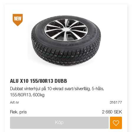
ALU X10 155/80R13 DUBB
Dubbat vinterhjul på 10-ekrad svart/silverfälg, 5-håls,
155/80R13, 600kg
Art nr
316177
Rek. pris
2 660 SEK
Köp