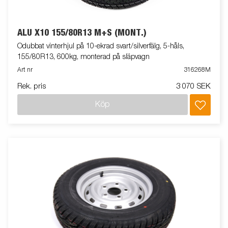
ALU X10 155/80R13 M+S (MONT.)
Odubbat vinterhjul på 10-ekrad svart/silverfälg, 5-håls,
155/80R13, 600kg, monterad på släpvagn
Art nr
316268M
Rek. pris
3 070 SEK
Köp