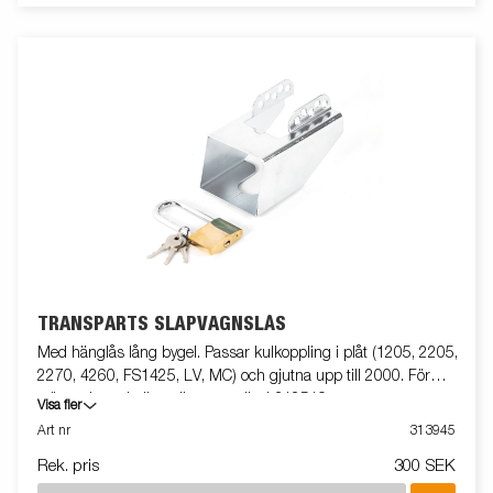
TRANSPARTS SLÄPVAGNSLÅS
Med hänglås lång bygel. Passar kulkoppling i plåt (1205, 2205,
2270, 4260, FS1425, LV, MC) och gjutna upp till 2000. För
större gjutna kulkopplingar använd 312519.
Visa fler
Art nr
313945
Rek. pris
300 SEK