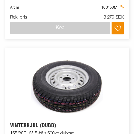
Art nr
103458M
Rek. pris
3 270 SEK
Köp
VINTERHJUL (DUBB)
155/80R13", 5-håls 500kg dubbad