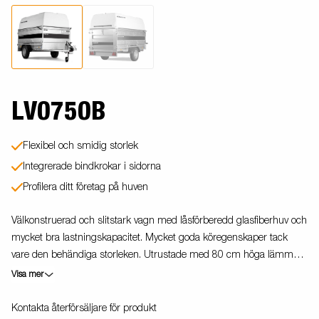
LV0750B
Flexibel och smidig storlek
Integrerade bindkrokar i sidorna
Profilera ditt företag på huven
Välkonstruerad och slitstark vagn med låsförberedd glasfiberhuv och
mycket bra lastningskapacitet. Mycket goda köregenskaper tack
vare den behändiga storleken. Utrustade med 80 cm höga lämmar,
stödhjul och sidohängd bakdörr. Vagnen på bilden kan vara
Visa mer
extrautrustad.
Kontakta återförsäljare för produkt