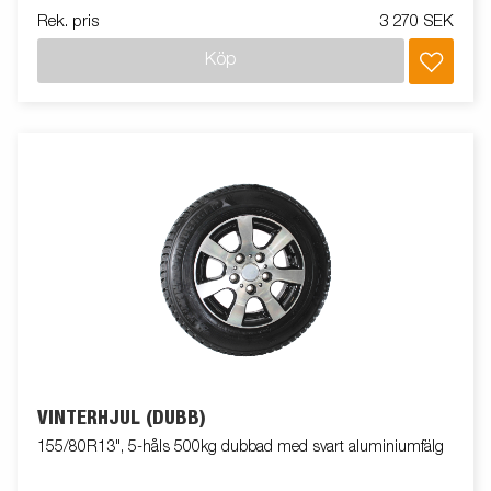
14.1, KNOTT KFL 14 / KK 14, KNOTT K 20, WINTERHOFF B50-
Rek. pris
3 270 SEK
X S150, WINTERHOFF WW 13 / 14, WINTERHOFF WW 200
gjuten, monteringsbult M12 80/98mm + 2 st distanser.
Köp
VINTERHJUL (DUBB)
155/80R13", 5-håls 500kg dubbad med svart aluminiumfälg