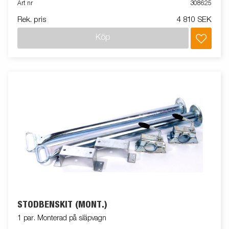
Art nr
308625
Rek. pris
4 810 SEK
Köp
STÖDBENSKIT (MONT.)
1 par. Monterad på släpvagn