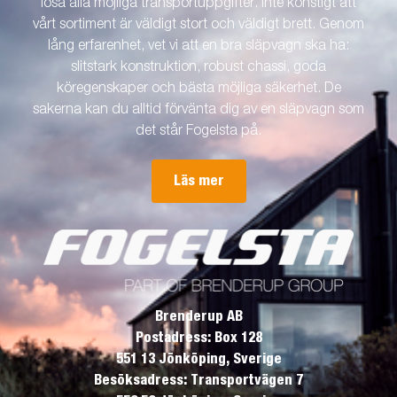
lösa alla möjliga transportuppgifter. Inte konstigt att
vårt sortiment är väldigt stort och väldigt brett. Genom
lång erfarenhet, vet vi att en bra släpvagn ska ha:
slitstark konstruktion, robust chassi, goda
köregenskaper och bästa möjliga säkerhet. De
sakerna kan du alltid förvänta dig av en släpvagn som
det står Fogelsta på.
Läs mer
Brenderup AB
Postadress: Box 128
551 13 Jönköping, Sverige
Besöksadress: Transportvägen 7