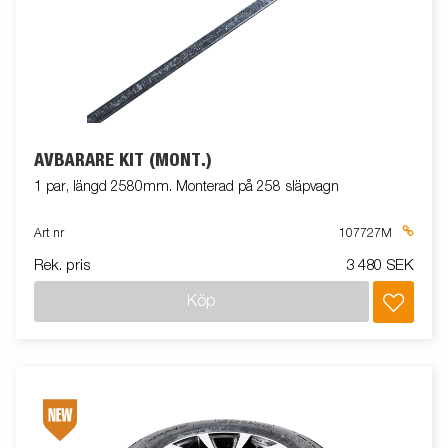
AVBÄRARE KIT (MONT.)
1 par, längd 2580mm. Monterad på 258 släpvagn
Art nr
107727M
Rek. pris
3 480 SEK
Köp