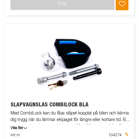
Köp
SLÄPVAGNSLÅS COMBILOCK BLÅ
Med CombiLock kan du låsa släpet kopplat på bilen och känna
dig trygg när du lämnar ekipaget för längre eller kortare tid. Blå
passar kulhandskar med bredden 60,1-66 mm, godkänt för
Visa fler
kulkoppling ALBE Gjuten ALBE B50-X (ej 7.7), ALBE EM 150
Art nr
104274