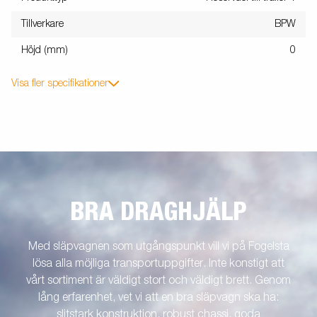
Tillverkare
BPW
Höjd (mm)
0
Visa fler specifikationer
BRA DRAGHJÄLP
Med släpvagnen som utgångspunkt vill vi på Fogelsta
lösa alla möjliga transportuppgifter. Inte konstigt att
vårt sortiment är väldigt stort och väldigt brett. Genom
lång erfarenhet, vet vi att en bra släpvagn ska ha:
slitstark konstruktion, robust chassi, goda