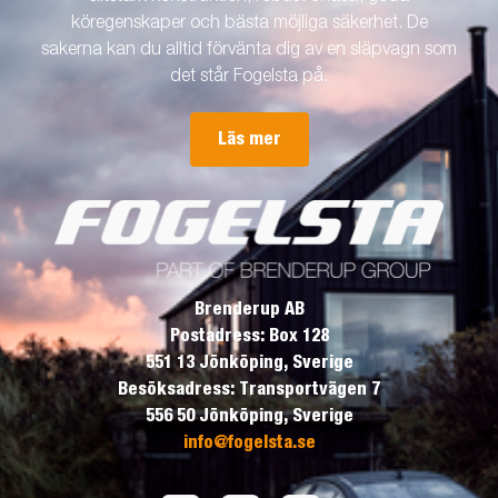
köregenskaper och bästa möjliga säkerhet. De
sakerna kan du alltid förvänta dig av en släpvagn som
det står Fogelsta på.
Läs mer
Brenderup AB
Postadress: Box 128
551 13 Jönköping, Sverige
Besöksadress: Transportvägen 7
556 50 Jönköping, Sverige
info@fogelsta.se