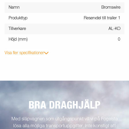
Namn
Bromswire
Produkttyp
Reservdel till trailer 1
Tillverkare
AL-KO
Höjd (mm)
0
Visa fler specifikationer
BRA DRAGHJÄLP
Med släpvagnen som utgångspunkt vill vi på Fogelsta
lösa alla möjliga transportuppgifter. Inte konstigt att