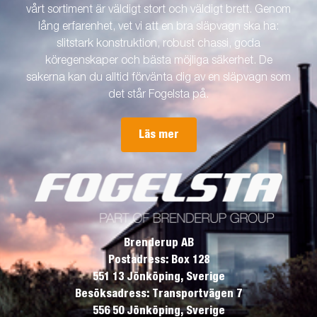
vårt sortiment är väldigt stort och väldigt brett. Genom
lång erfarenhet, vet vi att en bra släpvagn ska ha:
slitstark konstruktion, robust chassi, goda
köregenskaper och bästa möjliga säkerhet. De
sakerna kan du alltid förvänta dig av en släpvagn som
det står Fogelsta på.
Läs mer
Brenderup AB
Postadress: Box 128
551 13 Jönköping, Sverige
Besöksadress: Transportvägen 7
556 50 Jönköping, Sverige