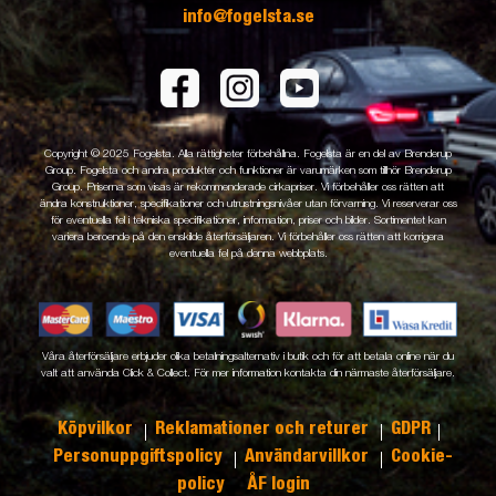
info@fogelsta.se
Copyright © 2025 Fogelsta. Alla rättigheter förbehållna. Fogelsta är en del av Brenderup
Group. Fogelsta och andra produkter och funktioner är varumärken som tillhör Brenderup
Group. Priserna som visas är rekommenderade cirkapriser. Vi förbehåller oss rätten att
ändra konstruktioner, specifikationer och utrustningsnivåer utan förvarning. Vi reserverar oss
för eventuella fel i tekniska specifikationer, information, priser och bilder. Sortimentet kan
variera beroende på den enskilde återförsäljaren. Vi förbehåller oss rätten att korrigera
eventuella fel på denna webbplats.
Våra återförsäljare erbjuder olika betalningsalternativ i butik och för att betala online när du
valt att använda Click & Collect. För mer information kontakta din närmaste återförsäljare.
Köpvilkor
Reklamationer och returer
GDPR
Personuppgiftspolicy
Användarvillkor
Cookie-
policy
ÅF login