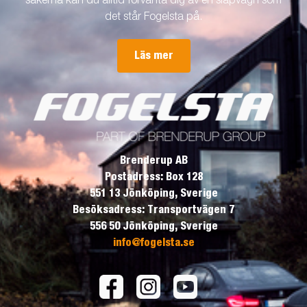
sakerna kan du alltid förvänta dig av en släpvagn som
det står Fogelsta på.
Läs mer
Brenderup AB
Postadress: Box 128
551 13 Jönköping, Sverige
Besöksadress: Transportvägen 7
556 50 Jönköping, Sverige
info@fogelsta.se