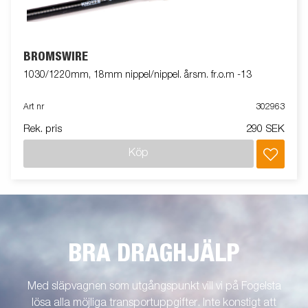
BROMSWIRE
1030/1220mm, 18mm nippel/nippel. årsm. fr.o.m -13
Art nr
302963
Rek. pris
290 SEK
Köp
BRA DRAGHJÄLP
Med släpvagnen som utgångspunkt vill vi på Fogelsta
lösa alla möjliga transportuppgifter. Inte konstigt att