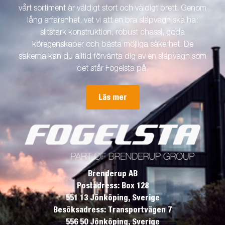
vårt sortiment är väldigt stort och väldigt brett. Genom
lång erfarenhet, vet vi att en bra släpvagn ska ha:
slitstark konstruktion, robust chassi, goda
köregenskaper och bästa möjliga säkerhet. De
sakerna kan du alltid förvänta dig av en släpvagn som
det står Fogelsta på.
Läs mer
Brenderup AB
Postadress: Box 128
551 13 Jönköping, Sverige
Besöksadress: Transportvägen 7
556 50 Jönköping, Sverige