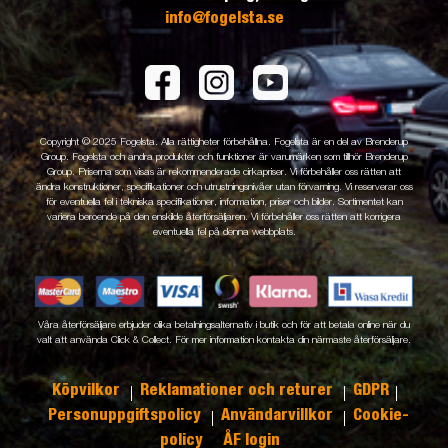
info@fogelsta.se
Copyright © 2025 Fogelsta. Alla rättigheter förbehållna. Fogelsta är en del av Brenderup
Group. Fogelsta och andra produkter och funktioner är varumärken som tillhör Brenderup
Group. Priserna som visas är rekommenderade cirkapriser. Vi förbehåller oss rätten att
ändra konstruktioner, specifikationer och utrustningsnivåer utan förvarning. Vi reserverar oss
för eventuella fel i tekniska specifikationer, information, priser och bilder. Sortimentet kan
variera beroende på den enskilde återförsäljaren. Vi förbehåller oss rätten att korrigera
eventuella fel på denna webbplats.
Våra återförsäljare erbjuder olika betalningsalternativ i butik och för att betala online när du
valt att använda Click & Collect. För mer information kontakta din närmaste återförsäljare.
Köpvilkor
Reklamationer och returer
GDPR
Personuppgiftspolicy
Användarvillkor
Cookie-
policy
ÅF login