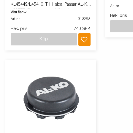
KL45449/L45410. Till 1 sida. Passar AL-KO
Art nr
1637EC. Butiksanpassad förpackning
Visa fler
Rek. pris
Art nr
313253
Rek. pris
740 SEK
Köp