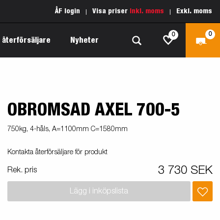
ÅF login
Visa priser
Inkl. moms
Exkl. moms
0
0
 återförsäljare
Nyheter
OBROMSAD AXEL 700-5
Produktguide Allround
Reservdelar
Inredda släpvagnar
Produktguide Båt
Kärnvärden
750kg, 4-håls, A=1100mm C=1580mm
Fogelsta 1205 Limited Edition
 om
Produktguide Fordonstransport
Vår garantipolicy
Kontakta återförsäljare för produkt
apell
äp
Produktguide Proffs
Reservdelssök
3 730 SEK
Rek. pris
Produktguide Vattensport
Lägg i inköpslista
Produktguide Entreprenad