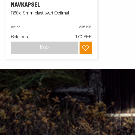
NAVKAPSEL
R60x19mm plast svart Optimal
Art nr
308126
Rek. pris
170 SEK
Köp