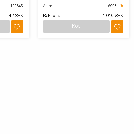
100645
Art nr
116928
42 SEK
Rek. pris
1 010 SEK
Köp