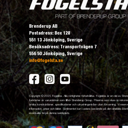
Brenderup AB
Postadress: Box 128
551 13 Jönköping, Sverige
Besöksadress: Transportvägen 7
556 50 Jönköping, Sverige
info@fogelsta.se
Copyright © 2025 Fogelsta. Alla rättigheter förbehållna. Fogelsta är en del av Br
funktioner är varumärken som tillhör Brenderup Group. Priserna som visas är rekomme
ändra konstruktioner, specifikationer och utrustningsnivåer utan förvarning. Vi reserver
information, priser och bilder. Sortimentet kan variera beroende på den enskilde återfö
eventuella fel på denna webbplats.