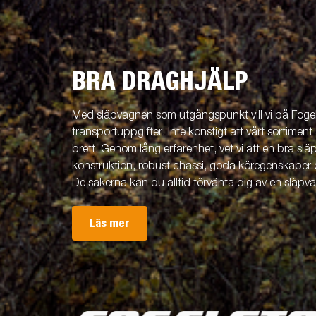
BRA DRAGHJÄLP
Med släpvagnen som utgångspunkt vill vi på Fogels
transportuppgifter. Inte konstigt att vårt sortiment 
brett. Genom lång erfarenhet, vet vi att en bra släp
konstruktion, robust chassi, goda köregenskaper 
De sakerna kan du alltid förvänta dig av en släpv
Läs mer