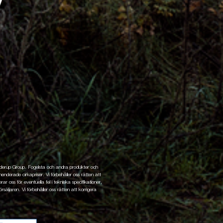
enderup Group. Fogelsta och andra produkter och
nderade cirkapriser. Vi förbehåller oss rätten att
ar oss för eventuella fel i tekniska specifikationer,
rsäljaren. Vi förbehåller oss rätten att korrigera