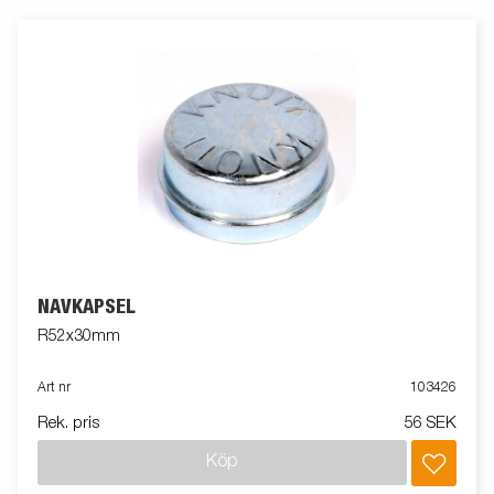
NAVKAPSEL
R52x30mm
Art nr
103426
Rek. pris
56 SEK
Köp