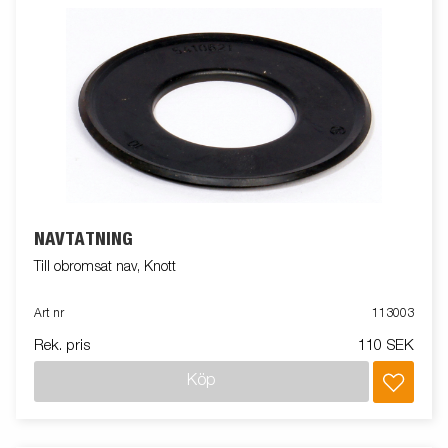
NAVTÄTNING
Till obromsat nav, Knott
Art nr
113003
Rek. pris
110 SEK
Köp