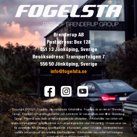
Brenderup AB
Postadress: Box 128
551 13 Jönköping, Sverige
Besöksadress: Transportvägen 7
556 50 Jönköping, Sverige
info@fogelsta.se
Copyright © 2025 Fogelsta. Alla rättigheter förbehållna. Fogelsta är en del av Brenderup
Group. Fogelsta och andra produkter och funktioner är varumärken som tillhör Brenderup
Group. Priserna som visas är rekommenderade cirkapriser. Vi förbehåller oss rätten att
ändra konstruktioner, specifikationer och utrustningsnivåer utan förvarning. Vi reserverar oss
för eventuella fel i tekniska specifikationer, information, priser och bilder. Sortimentet kan
variera beroende på den enskilde återförsäljaren. Vi förbehåller oss rätten att korrigera
eventuella fel på denna webbplats.