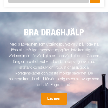
BRA DRAGHJÄLP
Med släpvagnen som utgångspunkt vill vi på Fogelsta
lösa alla möjliga transportuppgifter. Inte konstigt att
vårt sortiment är väldigt stort och väldigt brett. Genom
lång erfarenhet, vet vi att en bra släpvagn ska ha:
slitstark konstruktion, robust chassi, goda
köregenskaper och bästa möjliga säkerhet. De
sakerna kan du alltid förvänta dig av en släpvagn som
det står Fogelsta på.
Läs mer