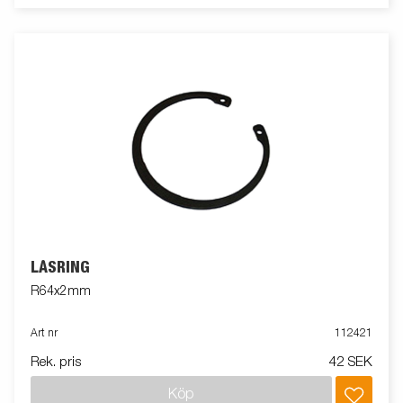
LÅSRING
R64x2mm
Art nr
112421
Rek. pris
42 SEK
Köp