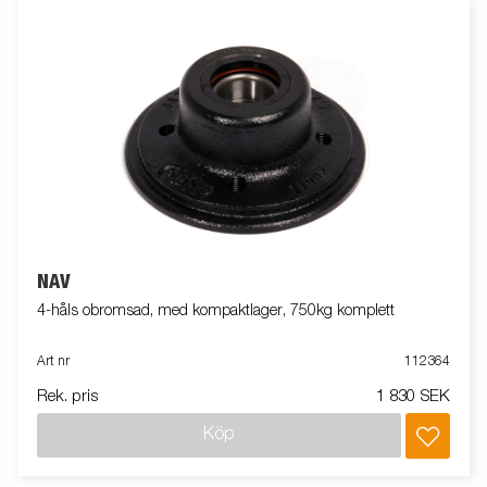
NAV
4-håls obromsad, med kompaktlager, 750kg komplett
Art nr
112364
Rek. pris
1 830 SEK
Köp