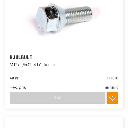
HJULBULT
M12x1,5x42, 4 hål, konisk
Art nr
111310
Rek. pris
88 SEK
Köp