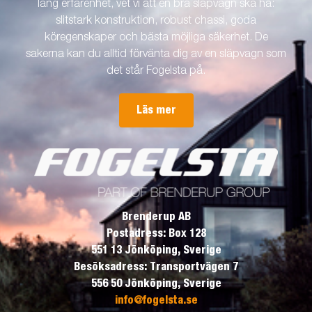
lång erfarenhet, vet vi att en bra släpvagn ska ha:
slitstark konstruktion, robust chassi, goda
köregenskaper och bästa möjliga säkerhet. De
sakerna kan du alltid förvänta dig av en släpvagn som
det står Fogelsta på.
Läs mer
Brenderup AB
Postadress: Box 128
551 13 Jönköping, Sverige
Besöksadress: Transportvägen 7
556 50 Jönköping, Sverige
info@fogelsta.se