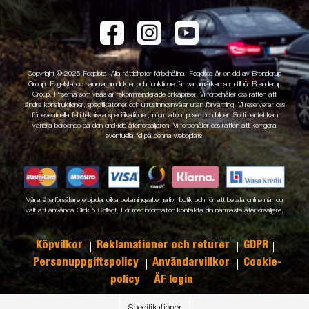
Copyright © 2025 Fogelsta. Alla rättigheter förbehållna. Fogelsta är en del av Brenderup
Group. Fogelsta och andra produkter och funktioner är varumärken som tillhör Brenderup
Group. Priserna som visas är rekommenderade cirkapriser. Vi förbehåller oss rätten att
ändra konstruktioner, specifikationer och utrustningsnivåer utan förvarning. Vi reserverar oss
för eventuella fel i tekniska specifikationer, information, priser och bilder. Sortimentet kan
variera beroende på den enskilde återförsäljaren. Vi förbehåller oss rätten att korrigera
eventuella fel på denna webbplats.
Våra återförsäljare erbjuder olika betalningsalternativ i butik och för att betala online när du
valt att använda Click & Collect. För mer information kontakta din närmaste återförsäljare.
Köpvilkor
Reklamationer och returer
GDPR
Personuppgiftspolicy
Användarvillkor
Cookie-
policy
ÅF login
Specifikationer