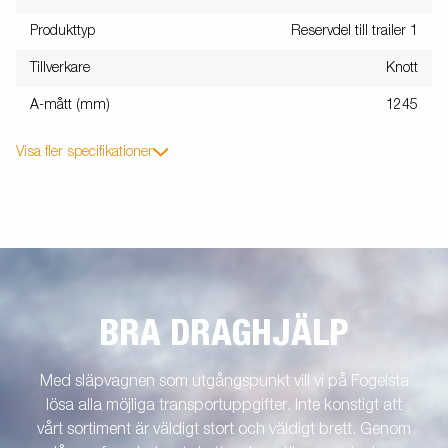
Produkttyp
Reservdel till trailer 1
Tillverkare
Knott
A-mått (mm)
1245
Visa fler specifikationer
BRA DRAGHJÄLP
Med släpvagnen som utgångspunkt vill vi på Fogelsta
lösa alla möjliga transportuppgifter. Inte konstigt att
vårt sortiment är väldigt stort och väldigt brett. Genom