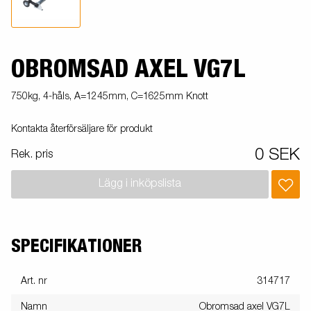
OBROMSAD AXEL VG7L
750kg, 4-håls, A=1245mm, C=1625mm Knott
Kontakta återförsäljare för produkt
0 SEK
Rek. pris
Lägg i inköpslista
SPECIFIKATIONER
Art. nr
314717
Namn
Obromsad axel VG7L